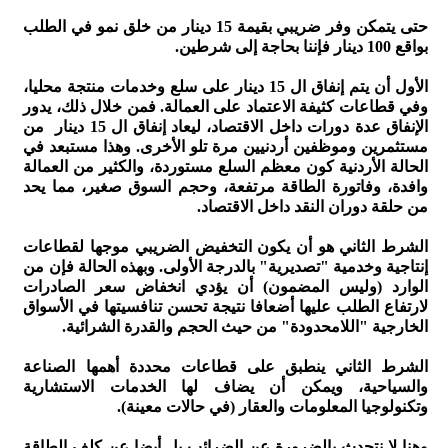
حتى يتمكن وفر ضريبي بقيمة 15 دينار من خلق نمو في الطلب
بواقع 100 دينار فإننا بحاجة إلى شرطين.
الأول أن يتم إنفاق ال 15 دينار على سلع وخدمات منتجة محليا،
وفي قطاعات كثيفة الاعتماد على العمالة. فمن خلال ذلك، يدور
الإنفاق عدة دورات داخل الاقتصاد، ليعاد إنفاق ال 15 دينار من
مستثمرين وموظفين أردنيين مرة تلو الأخرى. وهذا مستبعد في
الحالة الأردنية كون معظم السلع مستوردة، والكثير من العمالة
وافدة، وفاتورة الطاقة مرتفعة، وحجم السوق صغير، مما يحد
من حلقة دوران النقد داخل الاقتصاد.
الشرط الثاني هو أن يكون التخفيض الضريبي موجها لقطاعات
إنتاجية وخدمية "تصديرية" بالدرجة الأولى. وبهذه الحالة فإن من
الوارد (وليس المضمون) أن يؤدي انخفاض سعر الصادرات
لارتفاع الطلب عليها أضعافا نتيجة تحسن تنافسيتها في الأسواق
الخارجية "اللامحدودة" من حيث الحجم والقدرة الشرائية.
الشرط الثاني ينطبق على قطاعات محددة أهمها الصناعة
والسياحية، ويمكن أن يضاف لها الخدمات الاستشارية
وتكنولوجيا المعلومات والعقار (في حالات معينة).
وهنا لا نتحدث بالضرورة عن الضرائب بل أيضا عن كلف الطاقة