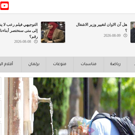
هل آن الاوان لتغيير وزير الاشغال
التوجيهي فيلم رعب لا ينت
؟
إلى متى سنختصر أبناءنا
2026-08-09
رقم؟
2026-08-08
رياضة
مناسبات
منوعات
برلمان
أقلام ال