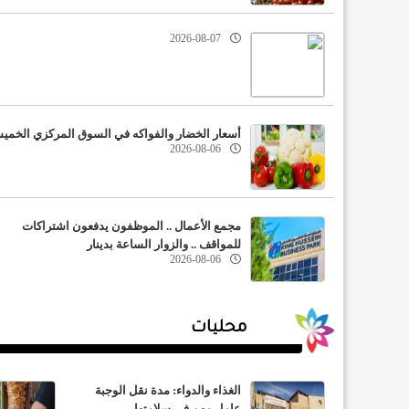
2026-08-07
أسعار الخضار والفواكه في السوق المركزي الخم
2026-08-06
مجمع الأعمال .. الموظفون يدفعون اشتراكات
للمواقف .. والزوار الساعة بدينار
2026-08-06
محليات
اس
الغذاء والدواء: مدة نقل الوجبة
عامل مهم في سلامتها