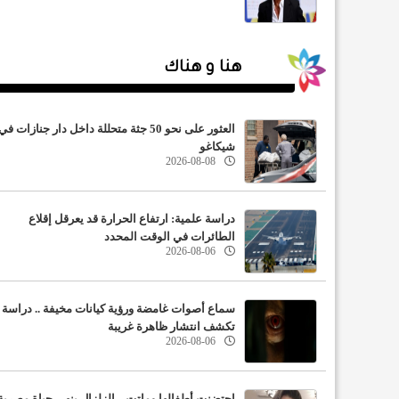
هنا و هناك
العثور على نحو 50 جثة متحللة داخل دار جنازات في
شيكاغو
2026-08-08
دراسة علمية: ارتفاع الحرارة قد يعرقل إقلاع
الطائرات في الوقت المحدد
2026-08-06
سماع أصوات غامضة ورؤية كيانات مخيفة .. دراسة
تكشف انتشار ظاهرة غريبة
2026-08-06
احتضنت أطفالها وماتت .. الزلزال ينهي حياة مصرية