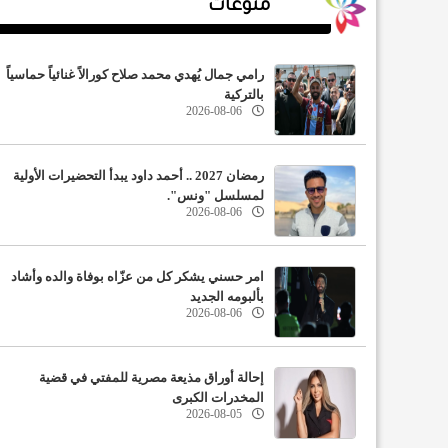
منوعات
رامي جمال يُهدي محمد صلاح كورالاً غنائياً حماسياً
بالتركية
2026-08-06
رمضان 2027 .. أحمد داود يبدأ التحضيرات الأولية
لمسلسل "ونس".
2026-08-06
الع
امر حسني يشكر كل من عزّاه بوفاة والده وأشاد
بألبومه الجديد
2026-08-06
إحالة أوراق مذيعة مصرية للمفتي في قضية
المخدرات الكبرى
2026-08-05