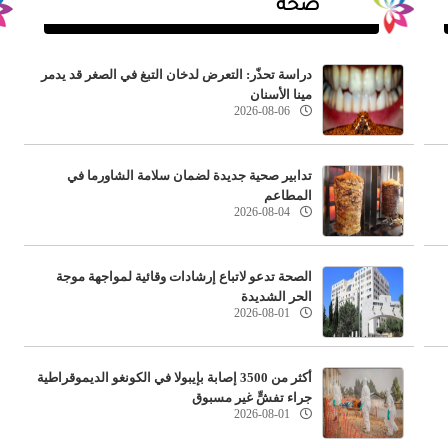
صحة
دراسة تحذّر: التعرض لدخان التبغ في الصغر قد يدمر
مينا الأسنان
2026-08-06
تدابير صحية جديدة لضمان سلامة الشاورما في
المطاعم
2026-08-04
مل: لا تمديد لفترة قوننة أوضاع العمالة الوافدة المخالفة
الصحة تدعو لاتباع إرشادات وقائية لمواجهة موجة
الحر الشديدة
2026-08-01
أكثر من 3500 إصابة بإيبولا في الكونغو الديموقراطية
جراء تفشٍّ غير مسبوق
2026-08-01