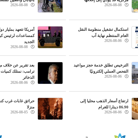
2026-08-08
2026-08-08
استكمال تشغيل منظومة النقل
أمريكا تتعهد بمليار دول
العام المنتظم نهاية آب
كمساعدات لرئيس كول
2026-08-06
الجديد
2026-08-08
الترخيص تطلق خدمة حجز مواعيد
بعد تقرير عن خلاف م
الفحص العملي إلكترونيًا
ترامب: نمتلك كميات 
2026-08-06
الذخائر
2026-08-06
واشنطن تضغط على إسرائيل لبدء هدنة في غزة
ارتفاع أسعار الذهب محليا إلى
86.90 دينارا للغرام
منزلا
2026-08-05
2026-08-06