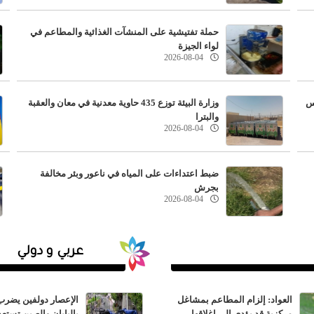
قطاع الصناعات الغذائية يغطي 62 % من احتياجات السوق
حملة تفتيشية على المنشآت الغذائية والمطاعم في
لواء الجيزة
المحلية
2026-08-04
يس
وزارة البيئة توزع 435 حاوية معدنية في معان والعقبة
والبترا
2026-08-04
ضبط اعتداءات على المياه في ناعور وبئر مخالفة
بجرش
2026-08-04
عربي و دولي
تكمال التشغيل التجريبي لخطوط النقل المنتظم الأحد
العواد: إلزام المطاعم بمشاغل
الإعصار دولفين يضرب 
مركزية قد يؤدي إلى إغلاقها
باليابان والصين تستع