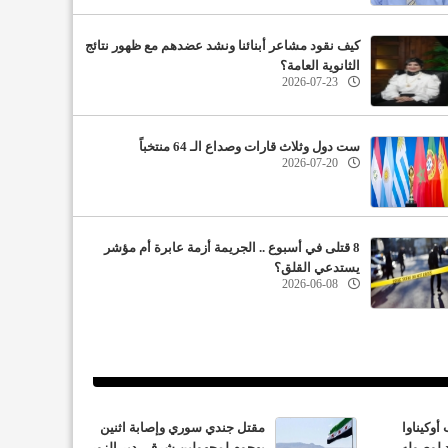
كيف نقود مشاعر أبنائنا ونشد عضدهم مع ظهور نتائج
الثانوية العامة؟
2026-07-23
ست دول وثلاث قارات وصداع الـ 64 منتخباً
2026-07-20
8 قتلى في أسبوع .. الجريمة أزمة عابرة أم مؤشر
يستدعي القلق؟
2026-06-08
أوكيناوا
مقتل جندي سوري وإصابة اثنين
د لوصوله
بهجوم لمجهولين شرقي دير الزور