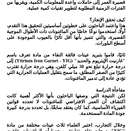
قصيرة العمر إلى حاملات واعدة للمعلومات الكمية، ويقربها من
الفترات الزمنية المطلوبة لتطوير تقنيات كمية عملية.
كيف تحقق الإنجاز؟
هذا واعتمد الباحثون على خطوتين أساسيتين لتحقيق هذا التقدم،
أولًا، استخدموا نوعًا خاصًا من الماغنونات ذات الأطوال الموجية
القصيرة، والتي تتميز بأنها أقل تأثرًا بالعيوب الموجودة على
أسطح البلورات.
ثانيًا، قاموا بتبريد عينات فائقة النقاء من مادة تعرف باسم
"غارنيت الإيتريوم والحديد" (Yttrium Iron Garnet - YIG) إلى
درجة حرارة تبلغ نحو 30 ميلي كلفن، وهي درجة حرارة تقترب
كثيرًا من الصفر المطلق، ما سمح بتقليل العمليات الحرارية التي
تؤدي عادة إلى تدمير الماغنونات.
مفاجأة الدراسة
لكن النتيجة التي وصفها الباحثون بأنها الأكثر أهمية كانت
اكتشاف أن العمر الافتراضي للماغنونات لا تحدده قوانين
الفيزياء الأساسية، كما كان يعتقد سابقًا، بل تحدده بدرجة كبيرة
جودة المادة المستخدمة.
وخلال التجارب، اختبر العلماء ثلاث عينات مختلفة من مادة
"YIG" بدرجات نقاء متفاوتة، ووجدوا أن الماغنونات عاشت