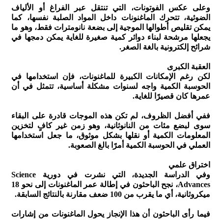
وعلى عكس الفوتونات، التي تنتقل عبر الفراغ أو الألياف
الضوئية، تتحرك الماغنونات داخل المواد الصلبة نفسها، كما
يمكن تقليص أطوالها الموجية إلى بضعة نانومترات فقط، وهو ما
يجعلها مرشحة لبناء دوائر كمية صغيرة للغاية يمكن دمجها في
شرائح إلكترونية بالغة الصغر.
العقبة الكبرى
لكن رغم الإمكانات الكبيرة للماغنونات، فإن استخدامها في
الحوسبة الكمية واجه لسنوات مشكلة أساسية، تتمثل في أن
عمرها كان قصيرًا للغاية.
ففي أفضل الظروف، لم تكن هذه الموجات قادرة على البقاء
سوى لبضع مئات من النانوثانية، وهو زمن غير كافٍ لتخزين
المعلومات الكمية أو نقلها بشكل موثوق، ما جعل استخدامها
العملي في الحوسبة الكمية أمرًا بالغ الصعوبة.
اختراق علمي
وفي الدراسة الجديدة، التي نشرت في دورية Science
Advances، نجح الباحثون في إطالة عمر الماغنونات إلى نحو 18
ميكروثانية، أي ما يقرب من 100 ضعف مقارنة بالنتائج السابقة.
فيما رأى الباحثون أن هذا الإنجاز يحول الماغنونات من إشارات