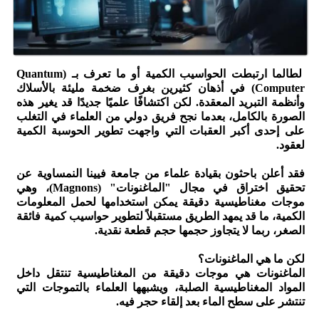
لطالما ارتبطت الحواسيب الكمية أو ما تعرف بـ (Quantum
Computer) في أذهان كثيرين بغرف ضخمة مليئة بالأسلاك
وأنظمة التبريد المعقدة. لكن اكتشافًا علميًا جديدًا قد يغير هذه
الصورة بالكامل، بعدما نجح فريق دولي من العلماء في التغلب
على إحدى أكبر العقبات التي واجهت تطوير الحوسبة الكمية
لعقود.
فقد أعلن باحثون بقيادة علماء من جامعة فيينا النمساوية عن
تحقيق اختراق في مجال "الماغنونات" (Magnons)، وهي
موجات مغناطيسية دقيقة يمكن استخدامها لحمل المعلومات
الكمية، ما قد يمهد الطريق مستقبلاً لتطوير حواسيب كمية فائقة
الصغر، ربما لا يتجاوز حجمها حجم قطعة نقدية.
لكن ما هي الماغنونات؟
الماغنونات هي موجات دقيقة من المغناطيسية تنتقل داخل
المواد المغناطيسية الصلبة، ويشبهها العلماء بالتموجات التي
تنتشر على سطح الماء بعد إلقاء حجر فيه.