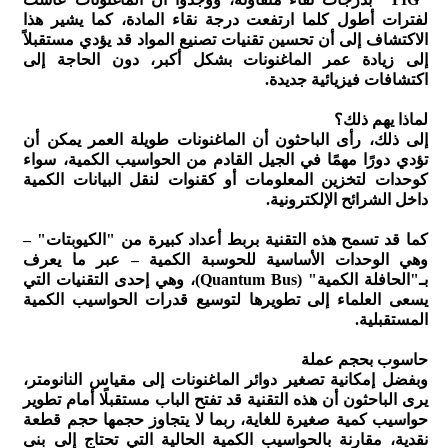
لفترات أطول كلما ارتفعت درجة نقاء المادة، كما يشير هذا
الاكتشاف إلى أن تحسين تقنيات تصنيع المواد قد يؤدي مستقبلاً
إلى زيادة عمر الماغنونات بشكل أكبر، دون الحاجة إلى
اكتشافات فيزيائية جديدة.
لماذا يهم ذلك؟
إلى ذلك، رأى الباحثون أن الماغنونات طويلة العمر يمكن أن
تؤدي دورًا مهمًا في الجيل القادم من الحواسيب الكمية، سواء
كوحدات لتخزين المعلومات أو كقنوات لنقل البيانات الكمية
داخل الشرائح الإلكترونية.
كما قد تسمح هذه التقنية بربط أعداد كبيرة من "الكيوبتات" –
وهي الوحدات الأساسية للحوسبة الكمية – عبر ما يعرف
بـ"الحافلة الكمية" (Quantum Bus)، وهي إحدى التقنيات التي
يسعى العلماء إلى تطويرها لتوسيع قدرات الحواسيب الكمية
المستقبلية.
حاسوب بحجم عملة
وبفضل إمكانية تصغير دوائر الماغنونات إلى مقياس النانومتر،
يرى الباحثون أن هذه التقنية قد تفتح الباب مستقبلًا أمام تطوير
حواسيب كمية صغيرة للغاية، ربما لا يتجاوز حجمها حجم قطعة
نقدية، مقارنة بالحواسيب الكمية الحالية التي تحتاج إلى بنى