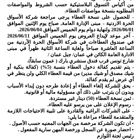
من أكياس التسوق البلاستيكية حسب الشروط والمواصفات
المطلوبه بنسخة مواصفات العطاء.
- للحصول على نسخة العطاء يرجى مراجعة شركة الأسواق
الحرة الاردنية - مبنى الإدارة العامة, صباح يوم الإثنين الموافق
2026/06/01 ولنهاية دوام يوم الخميس الموافق 2026/06/04.
- آخر موعد لإيداع العروض يوم الخميس الموافق 2026/06/11
في صندوق العطاءات في شركة الأسواق الحرة الأردنية من
الساعة العاشرة صباحاً ولغاية الساعة الثانية ظهراً في مبنى
الادارة العامة الكائن في عمان/ جبل عمان /
شارع تونس قرب فندق سنشري بارك ( عمون سابقاً).
- يتم تقديم كفالة دخول العطاء بنسبة (5%) (كفالة بنكية أو
شيك مصدق أو شيك مدير) من قيمة العطاء الكلي ولن ينظر في
أي عرض لم يقدم كفالة.
- يحق للشركة إلغاء العطاء أو إعادة طرحه دون إبداء الأسباب
وبدون أن يترتب على ذلك أي مسؤولية مالية أو قانونية.
- ثمن نسخة العطاء (50) دينار غير مستردة.
- رسوم الإعلان على من يرسو عليه العطاء.
- على الشركات الراغبه والقادرة على تلبية الاحتياجات اللازمة
والمتقدمة للعطاء مراعاة ما يلي:
• ان تكون الشركة مرخصة من الجهات المعنيه حسب الأصول .
• احضار صورة عن السجل ورخصة المهن سارية المفعول .
رئيس لجنة اللوازم