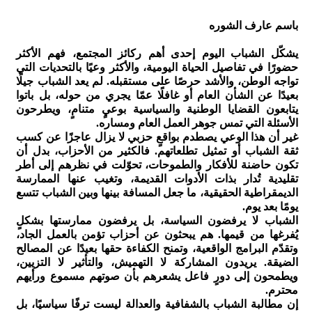
باسم عارف الشوره
يشكّل الشباب اليوم إحدى أهم ركائز المجتمع، فهم الأكثر
حضورًا في تفاصيل الحياة اليومية، والأكثر وعيًا بالتحديات التي
تواجه الوطن، والأشد حرصًا على مستقبله. لم يعد الشباب جيلًا
بعيدًا عن الشأن العام أو غافلًا عمّا يجري من حوله، بل باتوا
يتابعون القضايا الوطنية والسياسية بوعيٍ متنامٍ، ويطرحون
الأسئلة التي تمس جوهر العمل العام ومساره.
غير أن هذا الوعي يصطدم بواقعٍ حزبي لا يزال عاجزًا عن كسب
ثقة الشباب أو تمثيل تطلعاتهم. فالكثير من الأحزاب، بدل أن
تكون حاضنة للأفكار والطموحات، تحوّلت في نظرهم إلى أطر
تقليدية تُدار بذات الأدوات القديمة، وتغيب عنها الممارسة
الديمقراطية الحقيقية، ما جعل المسافة بينها وبين الشباب تتسع
يومًا بعد يوم.
الشباب لا يرفضون السياسة، بل يرفضون ممارستها بشكلٍ
يُفرغها من قيمها. هم يبحثون عن أحزاب تؤمن بالعمل الجاد،
وتقدّم البرامج الواقعية، وتمنح الكفاءة حقها بعيدًا عن المصالح
الضيقة. يريدون المشاركة لا التهميش، والتأثير لا التزيين،
ويطمحون إلى دورٍ فاعل يشعرهم بأن صوتهم مسموع ورأيهم
محترم.
إن مطالبة الشباب بالشفافية والعدالة ليست ترفًا سياسيًا، بل