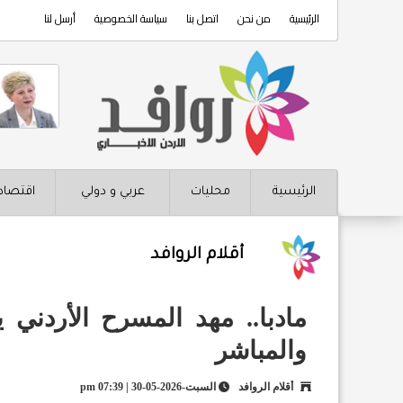
الرئيسية
من نحن
اتصل بنا
سياسة الخصوصية
أرسل لنا
الرئيسية
محليات
عربي و دولي
اقتصاد
أقلام الروافد
مادبا.. مهد المسرح الأردني 
والمباشر
أقلام الروافد
السبت-2026-05-30 | 07:39 pm