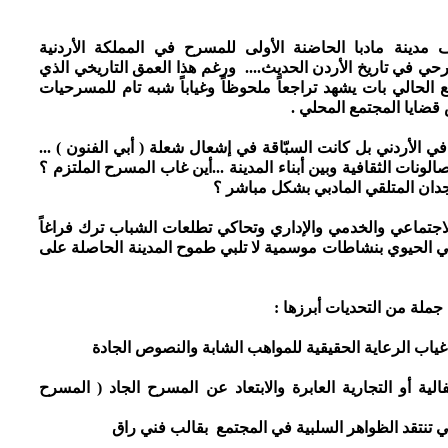
ف مدينة مادبا الحاضنة الأولى للمسرح في المملكة الأردنية
 في تاريخ الأردن الحديث.... ورغم هذا العمق التاريخي الذي
ع الحالي بات يشهد تراجعاً ملحوظاً وغياباً شبه تام للمسرحيات
قضايا المجتمع المحلي .
في الأردني بل كانت السبّاقة في إشعال شعلة ( أبي الفنون ) ...
الونات الثقافية وبين أبناء المدينة ...أين غاب المسرح الملتزم ؟
دان المتلقي المادبي بشكل مباشر ؟
اجتماعي والخدمي والإداري وتحاكي تطلعات الشباب ترك فراغاً
حي الحيوي بنشاطات موسمية لا تلبي طموح المدينة الحاصلة على
 جملة من التحديات أبرزها :
ياب الرعاية الحقيقية للمواهب الشابة والنصوص الجادة
لية أو التجارية العابرة والابتعاد عن المسرح الجاد ( المسرح
ي تنتقد الظواهر السلبية في المجتمع بقالب فني راق