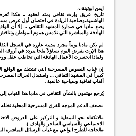
ايمن ابوتينة،،،
​تاريخ عريق وإرث ثقافي يمتد لعقود .. هكذا تُعر
الهاشمية،وصاحبة الريادة في احتضان أول عرض مسرحي
يضع مادبا في صدارة المشهد الثقافي ... إلا أن الواق
الهادفة والمباشرة التي تلامس هموم المواطن وتناقش 
​لم تكن مادبا يوماً مجرد مدينة عابرة في السجل الثقا
هذا الإرث يفرض اليوم تساؤلاً ملحاً يتردد في أروقة الص
ولماذا انحسرت الأعمال الهادفة التي تخاطب عقل ووج
​إن غياب النصوص المسرحية التي تشتبك مع الواقع ال
كبيراً في المشهد الثقافي ... واستبدل الحراك المسر
ألقاب ثقافية وسياحية عالمية .
​يُرجع مهتمون بالشأن الثقافي في مادبا هذا الغياب إلى
#ضعف الدعم الموجه للفرق المسرحية المحلية تخلله غ
#الانكفاء نحو النمطية و التركيز على العروض الاحتفا
الاجتماعي والسياسي الساخر والهادف ).
#الحاجة للطرح الواعي مع غياب الرسائل المباشرة الت