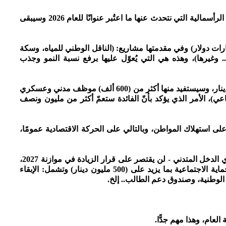
8 - من المهم الإشارة هنا إلى أن في مقدمة المشاريع الرأسمالية التي نتحدث عنها ما اعتُبر عنوانًا للعام 2026 وسيبقى
يع الكبرى» التي يصل حجمها لأكثر من (9 مليارات دولار) وفي مقدمتها مشاريع: (الناقل الوطني للمياه، وسكة
. وغيرها)، وهذه هي التي يُعوّل عليها برفع نسبة النمو وجذب
9 - تقديرات إجمالي الزيادة قد تزيد على (250) مليون دينار، وسيستفيد منها أكثر من (600 ألف) موظف مدني وعسكري
)، الأمر الذي يؤكد بأنّ الفائدة ستعمّ أكثر من مليون ونصف
 على استهلاك المواطن، وبالتالي على الحركة الاقتصادية عمومًا،
11 - الأثر الإيجابي للقرار على المواطنين - وتحديدًا ذوي الدخل المتدني - لن يقتصر على قرار الزيادة في موازنة 2027،
بل إنّ توجيهات رئيس الوزراء تؤكد التوسع بشبكة الحماية الاجتماعية بما يزيد على (500 مليون دينار) وتشمل: الإبقاء
الوطنية، وصندوق دعم الطالب.. إلخ.
 العام، وهذا مهم جدًّا.