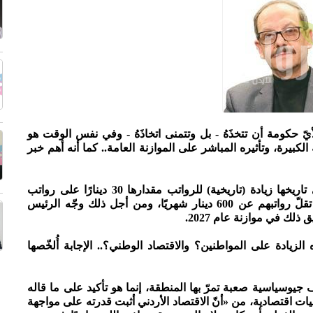
أيّ حكومة أن تتخذَهُ - بل وتتمنى اتخاذَهُ - وفي نفس الوقت هو
الكبيرة، وتأثيره المباشر على الموازنة العامة.. كما أنه أهم خبر
حكومة الدكتور جعفر حسان، يوم أمس، سجّلت في تاريخها زيادة (تاريخية) للرواتب مقدارها 30 دينارًا على رواتب
الموظفين والمتقاعدين المدنيين والعسكريين، الذين تقلّ رواتبهم عن 600 دينار شهريًا، ومن أجل ذلك وجّه الرئيس
لك في موازنة عام 2027.
لزيادة على المواطنين؟ والاقتصاد الوطني؟.. الإجابة أُلخّصها
 جيوسياسية صعبة تمرّ بها المنطقة، إنما هو تأكيد على ما قاله
ات اقتصادية، من «أنّ الاقتصاد الأردني أثبت قدرته على مواجهة