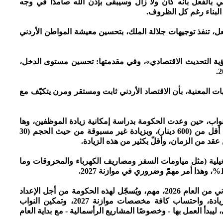
دني بالفعل بأنه كان ولا زال وسيبقى بإذن الله صامدًا في وجه
البناء رغم كل الظروف.
لفعل، تنفذ توجيهات جلالة الملك، بتحسين معيشة المواطن الأردني
رؤية التحديث الاقتصادي»، وفي مقدمتها: تحسين مستوى الدخل،
هات المعنية، بأن الاقتصاد الأردني ثابت ومستقر ومرن يتكيّف مع
نواب، حين وعدت الحكومة بدراسة إمكانية زيادة الموظفين، وها
هي تنفّذ وعدها بانحياز لذوي الدخل المتدني ممن هم أقل من (600 دينار)، وبزيادة غير مسبوقة من حيث الحجم (30
ن عقد من الزمان، وأقلّ بكثير من هذه الزيادة.
شغيلية (مثل مياومات السفر ومصاريف الكهرباء والمحروقات وما
7 - البدء مبكرًا ببلاغ الموازنة، ومع بدايات النصف الثاني من العام 2026، مهم، ويُسجّل لهذه الحكومة من أجل الإعداد
المبكّر، وتمكين الوزارات من إيجاد الحيّز المالي للزيادة، واحتساب كافة مخصصات موازنة 2027، وتمكين النواب
 ليبدأ العمل بها - وخصوصًا المشاريع الرأسمالية - مع بداية العام