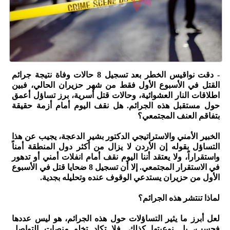
- دقت نواقيس الخطر بعد تسجيل 8 حالات وفاة نتيجة جرائم
القتل في الأسبوع الأول فقط من شهر حزيران الحالي، فبين
اطلاقات النار العشوائية، وحالات قتل أسرية، برز تساؤل أعمق
حول مستقبل هذه الجرائم. هل نقف اليوم أمام أزمة حقيقة
بتفاقم العنف المجتمعي؟
الخبير الأمني والاستراتيجي الدكتور بشير الدعجة، يجيب عن هذا
التساؤل بقوله إن الأردن لا يزال من أكثر دول المنطقة أمناً
واستقراراً، ولا يعتقد أننا اليوم نقف أمام انفلات أمني أو تدهور
في الاستقرار المجتمعي. إلا أن تسجيل 8 ضحايا قتل في الأسبوع
الأول من حزيران يستدعي الوقوف عنده وتحليله بجدية.
لماذا تنتشر هذه الجرائم؟
لعل أبرز ما يثير التساؤلات حول هذه الجرائم، هو ليس عددها
فحسب، بل نوعيتها كذلك. فلا تكاد تخلو منصات التواصل