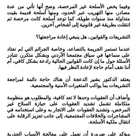
وفيما يخص الأسلحة غير المرخصة، وضح أنها تأتي من عدة
مصادر، منها التهريب عبر الحدود، ومنها أسلحة قديمة بقيت
متداولة منذ سنوات طويلة، كما توجد أسلحة كانت مرخصة ثم
انتقلت بطريقة غير قانونية إلى أشخاص آخرين.
التشريعات والقوانين.. هل ينبغي إعادة مراجعتها؟
عندما تستمر الجريمة بالتصاعد، وخاصة الجرائم التي لم نعتاد
على سماعها في سياق مجتمعنا الأردني وبشكل متكرر، تتبادر
الأسئلة حول ما إن كانت القوانين الحالية رادعة بشكل كافي، أم
أننا نقف أمام حاجة لإعادة النظر فيها.
يعتقد الدكتور بشير الدعجة أن هناك حاجة دائمة لمراجعة
التشريعات بما يواكب المتغيرات الأمنية والمجتمعية.
وأضاف أن العقوبات وحدها لا تعد كافية، والمطلوب هو منظومة
متكاملة تشمل تشديد العقوبات على حيازة السلاح غير
المرخص، وتشديد العقوبات على الاتجار به وعلى استخدامه في
المشاجرات والخلافات المجتمعية، إلى جانب تعزيز الرقابة على
انتقال ملكية الأسلحة.
ويؤكد على ضرورة أن نعمل على معالجة الأسباب الجذرية