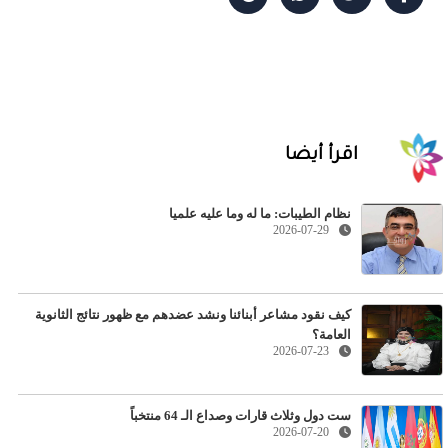
اقرأ أيضا
نظام الطيبات: ما له وما عليه علميا
2026-07-29
كيف نقود مشاعر أبنائنا ونشد عضدهم مع ظهور نتائج الثانوية
العامة؟
2026-07-23
ست دول وثلاث قارات وصداع الـ 64 منتخباً
2026-07-20