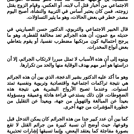
الاجتماعي من أخبار قتل أب لابنه، أو العكس، وقيام الزوج بقتل
زوجته، فمن كان يعتبر أساس في التربية والنشأة، أصبح اليوم
مصدر خطر في بعض الحالات، وهو ما يثير التساؤلات.
قال الخبير الاجتماعي والتربوي، الدكتور حسن الصباريني في
حديثه مع عمون، أن هذه الجرائم تعد مخالفة للفطرة، وهو ما
يرجح احتمالية كون مرتكبها مضطرب نفسيا، أو يقوم بتعاطي
بعض أنواع المخدرات.
وينوه إلى أن هذه الأسباب لا تمثل مبررا لارتكاب الجرائم، إلا أن
دراستها هو أمر مهم بهدف الوقاية منها والحد من تكرارها.
وهو ما أكد عليه الدكتور بشير الدعجة، الذي بين أن هذه الجرائم
هي نتيجة تراكمات اجتماعية واقتصادية وتربوية ونفسية تمتد
لسنوات. وعندما تصبح الأرواح البشرية هي نتيجة هذه
الضغوطات، فإن ذلك يستدعي قراءة هادئة وعميقة ومسؤولة
بعيداً عن المبالغة والتهويل من جهة، وبعيداً عن التقليل من
خطورة المؤشرات من جهة أخرى.
كما بين أن عدد كبير جدا من هذه الجرائم كان يمكن التدخل قبل
وقوعها، حيث أوضح أن نسبة كبيرة من جرائم القتل لا تقع
بصورة مفاجئة كما يعتقد البعض، وإنما تسبقها إشارات تحذيرية