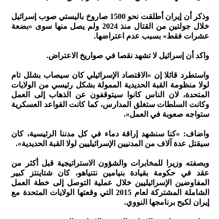
وذكر أن إيران أطلقت نحو 1500 صاروخ باليستي صوب إسرائيل
خلال جولتين من القتال منذ 2024 ولم يصل منها سوى «بضعة
عشرات فقط» بسبب عدم اعتراضها.
واكد أن إسرائيل لا تشهد نقصا في صواريخ الاعتراض.
واستطرد قائلا إن «الاقتصاد الإسرائيلي كان سيصاب بشلل تام
لولا منظومة القبة الحديدية الممولة بشكل رئيسي من الولايات
المتحدة، لان الناس كانوا سيتوقفون عن الذهاب إلى العمل
وكانت السلطات ستغلق المدارس، كما كانت القواعد العسكرية
ستواجه صعوبة في العمل».
واضاف: «كنا سنشهد إراقة دماء في كل مدننا الرئيسية، كان
سيقتل عدة آلاف من المدنيين الإسرائيليين لولا القبة الحديدية».
وبصفته وزيرا للمخابرات والشؤون الاستراتيجية قبل أكثر من
عقد في حكومة بقيادة بنيامين نتنياهو، كان شتاينتز كبير
المفاوضين الإسرائيليين خلال عملية التوصل إلى خطة العمل
الشاملة المشتركة لعام 2015 التي وقعتها الولايات المتحدة مع
إيران لكبح برنامجها النووي.