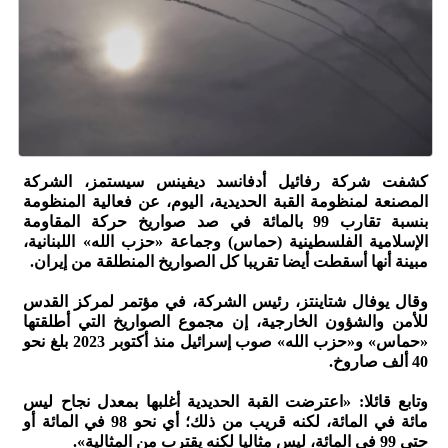
كشفت شركة رفائيل أدفانسد ديفينس سيستمز، الشركة
المصنعة لمنظومة القبة الحديدية، اليوم، عن فعالية المنظومة
بنسبة تقارب 99 بالمائة في صد صواريخ حركة المقاومة
الإسلامية الفلسطينية (حماس) وجماعة «حزب الله» اللبنانية،
مبينة أنها أسقطت أيضا تقريبا كل الصواريخ المنطلقة من إيران.
وقال يوفال شتاينتز، رئيس الشركة، في مؤتمر لمركز القدس
للأمن والشؤون الخارجية، إن مجموع الصواريخ التي أطلقتها
«حماس» و«حزب الله» صوب إسرائيل منذ أكتوبر 2023 بلغ نحو
40 ألف صاروخ.
وتابع قائلا: «اعترضت القبة الحديدية أغلبها بمعدل نجاح ليس
مائة في المائة، لكنه قريب من ذلك؛ أي نحو 98 في المائة أو
حتى 99 في المائة، ليس مثاليا لكنه يقترب من المثالية».