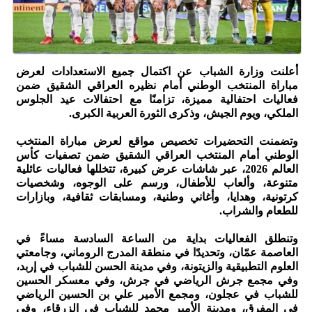
أعلنت وزارة الشباب عن اكتمال جميع الاستعدادات لعرض
مباراة المنتخب الوطني أمام نظيره العراقي الشقيق ضمن
فعاليات احتفالية مميزة، تزامنًا مع احتفالات عيد الجلوس
الملكي، ويوم الجيش، وذكرى الثورة العربية الكبرى.
وتضمنت التحضيرات تخصيص مواقع لعرض مباراة المنتخب
الوطني أمام المنتخب العراقي الشقيق ضمن تصفيات كأس
العالم 2026، عبر شاشات عرض كبيرة، تتخللها فعاليات عائلية
متنوعة، وألعاب للأطفال، ورسم على الوجوه، وشخصيات
كرتونية، وهدايا، وأغاني وطنية، ومسابقات ثقافية، وبازارات
للطعام والشراب.
وتنطلق الفعاليات بداية من الساعة السادسة مساءً في
العاصمة عمّان، وتحديدًا في منطقة المدرج الروماني، وجامعتي
العلوم التطبيقية والزيتونة، وفي مدينة الحسن للشباب في إربد،
وفي مجمع جرش الرياضي في جرش، وفي معسكر الحسين
للشباب في عجلون، ومجمع الأمير علي بن الحسين الرياضي
في المفرق، ومدينة الأمير محمد للشباب في الزرقاء، وفي