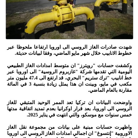
شهدت صادرات الغاز الروسي الى اوروبا ارتفاعا ملحوظا عبر
خطوط الانابيب خلال شهر مايو الماضي، وفقا لبيانات حديثة.
وكشفت حسابات "رويترز" ان متوسط امدادات الغاز الطبيعي
اليومية التي تقدمها شركة "غازبروم الروسية" الى اوروبا عبر
خط انابيب "ترك ستريم" البحري، قد ارتفع الى 47.4 مليون متر
مكعب في مايو، وبينت ان هذا يمثل زيادة بنسبة 3 في المائة
مقارنة بالعام الماضي.
واوضحت البيانات ان تركيا تعد الممر الوحيد المتبقي للغاز
الروسي الى اوروبا، بعد قرار اوكرانيا بعدم تمديد اتفاقية مدتها
خمس سنوات مع موسكو، والتي انتهت في يناير 2025.
واظهرت حسابات مبنية على بيانات من مجموعة نقل الغاز
الاوروبية "إنتسوغ" ان اجمالي امدادات الغاز الروسي الى اوروبا