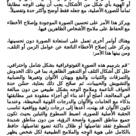
أو الهوية بأي شكل من الأشكال، يجب أن يبقى الوجه مطابقاً
تماماً للصورة الأصلية، مع جعله فقط أوضح وأكثر حدة وتفصيلاً.
ويركز هذا الأمر على تحسين الصورة الموجودة وإصلاح الأخطاء
مع الحفاظ على ملامح الأشخاص الظاهرين فيها.
وهناك أوامر أخرى تعمل على استعادة الصورة دون تحسينها،
وتركز على إصلاح الأخطاء الناتجة عن عوامل الزمن أو التلف،
ومن بينها هذا الأمر:
"قم بترميم هذه الصورة الفوتوغرافية بشكل شامل واحترافي،
حلل كل أشكال التلف أو التدهور الظاهرة، بما في ذلك الخدوش
والتمزقات والثنيات والبقع وبهتان الألوان وتغيرها والضبابية
والتشويش والحبيبات، ثم صحّح كل ذلك بعناية، حسّن حدة
الحواف الناعمة وملامح الوجه بشكل طبيعي من دون مبالغة
في المعالجة، أصلح أو أعد بناء أي أجزاء مفقودة عبر مطابقتها
بذكاء مع الخامات والألوان والدرجات اللونية المحيطة، وعندما
تكون الألوان قد بهتت، أعدها إلى درجات زاهية وواقعية تناسب
الحقبة الأصلية للصورة، اضبط السطوع والتباين بحيث تكون
جميع مناطق الصورة واضحة الرؤية، من دون مناطق شديدة
السطوع تفقد تفاصيلها أو ظلال داكنة تضيع تفاصيلها، حافظ
بالكامل على هوية الوجه والملامح الطبيعية لكل شخص يظهر