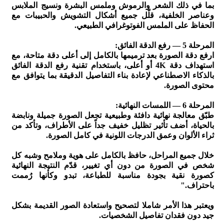
بما في ذلك الشعر والرموش وملمس البشرة ونسيج الملابس
وعناصر الخلفية، قلّل جميع أشكال التشويش والحبيبات مع
الحفاظ على الملمس الفوتوغرافي الطبيعي.
المرحلة 5 — رفع الدقة الفائق:
ارفع دقة الصورة بعد ترميمها بالكامل إلى أعلى دقة متاحة، مع
استهداف دقة 4K أو أعلى، باستخدام تقنية رفع الدقة الفائق
بالذكاء الاصطناعي لإعادة بناء التفاصيل الدقيقة بما يتوافق مع
محتوى الصورة.
المرحلة 6 — اللمسات النهائية:
طبّق معالجة نهائية دافئة وطبيعية تجعل الصورة جميلة ونابضة
بالحياة، أضف تأثير تظليل خفيف جداً على الأطراف، وتأكد من
ثراء الألوان وعمق الدرجات اللونية في كامل الصورة.
خلال جميع المراحل، حافظ بالكامل على هوية وملامح وشبه كل
شخص في الصورة من دون أي تغيير، قدّم النتيجة النهائية
كصورة نقية بجودة مناسبة للطباعة، تبدو وكأنها رُممت
باحتراف."
ويعتبر هذا الأمر شاملا لتصحيح واستعادة الصور القديمة بشكل
جيد دون فقدان تفاصيل الشخصيات.