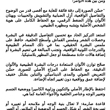
ومن بين هذه الأوامر:
"حسّن الصورة إلى دقة فائقة للغاية مع أقصى قدر من الوضوح
والتفاصيل الواقعية، أزِل الضبابية والتشويش والحبيبات وبهتان
الألوان وآثار الضغط الرقمي، مع الحفاظ الكامل على هوية
الشخص الأصلية ونِسَبه ومظهره الطبيعي.
استعد التركيز الحاد مع تحسين التفاصيل الدقيقة في البشرة
وخصلات الشعر وملمس القماش وأسطح الخلفية، حافظ على
ملمس البشرة الحقيقي، بما في ذلك المسام الطبيعية
والتدرجات اللونية الواقعية، وتجنب المبالغة في تنعيم البشرة أو
إضافة هالات حادة مصطنعة أو جعل المظهر بلاستيكيا.
صحّح توازن الألوان لاستعادة درجات البشرة الطبيعية والألوان
الدقيقة، مع الحفاظ على المزاج الأصلي للصورة، حسّن
التعريض الضوئي والمدى الديناميكي والتباين بشكل خفيف
لإضافة عمق وواقعية دون تغيير اتجاه الإضاءة.
احتفظ بالإطار الأصلي والتكوين وزاوية الكاميرا ووضعية الجسم
وتعبير الوجه وعناصر الخلفية والأجواء العامة كما هي.
قاعدة صارمة: لا تعدّل بنية الوجه أو ملامحه أو تعبيره أو
تسريحة الشعر أو شكل الجسم أو الوضعية أو الملابس أو العمر