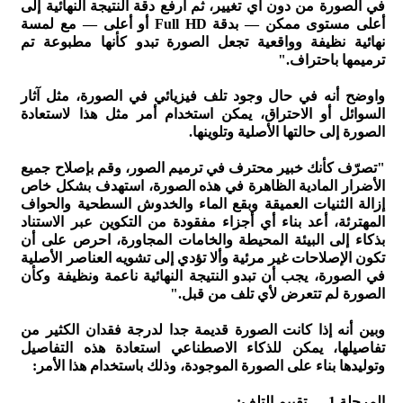
في الصورة من دون أي تغيير، ثم ارفع دقة النتيجة النهائية إلى
أعلى مستوى ممكن — بدقة Full HD أو أعلى — مع لمسة
نهائية نظيفة وواقعية تجعل الصورة تبدو كأنها مطبوعة تم
ترميمها باحتراف."
واوضح أنه في حال وجود تلف فيزيائي في الصورة، مثل آثار
السوائل أو الاحتراق، يمكن استخدام أمر مثل هذا لاستعادة
الصورة إلى حالتها الأصلية وتلوينها.
"تصرّف كأنك خبير محترف في ترميم الصور، وقم بإصلاح جميع
الأضرار المادية الظاهرة في هذه الصورة، استهدف بشكل خاص
إزالة الثنيات العميقة وبقع الماء والخدوش السطحية والحواف
المهترئة، أعد بناء أي أجزاء مفقودة من التكوين عبر الاستناد
بذكاء إلى البيئة المحيطة والخامات المجاورة، احرص على أن
تكون الإصلاحات غير مرئية وألا تؤدي إلى تشويه العناصر الأصلية
في الصورة، يجب أن تبدو النتيجة النهائية ناعمة ونظيفة وكأن
الصورة لم تتعرض لأي تلف من قبل."
وبين أنه إذا كانت الصورة قديمة جدا لدرجة فقدان الكثير من
تفاصيلها، يمكن للذكاء الاصطناعي استعادة هذه التفاصيل
وتوليدها بناء على الصورة الموجودة، وذلك باستخدام هذا الأمر:
المرحلة 1 — تقييم التلف: