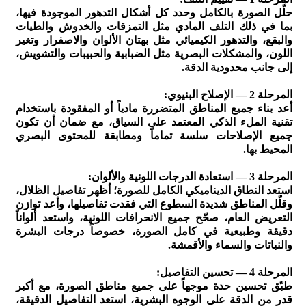
حلّل الصورة بالكامل وحدد كل أشكال التدهور الموجودة فيها،
بما في ذلك التلف المادي مثل التمزقات والخدوش والطيات
والبقع، والتدهور الكيميائي مثل بهتان الألوان والاصفرار وتغير
اللون، والمشكلات البصرية مثل الضبابية والحبيبات والتشويش،
إلى جانب محدودية الدقة.
المرحلة 2 — الإصلاح البنيوي:
أعد بناء جميع المناطق المتضررة مادياً أو المفقودة باستخدام
تقنية الملء الذكي المعتمد على السياق، مع ضمان أن تكون
جميع الإصلاحات سلسة تماماً ومطابقة للمحتوى البصري
المحيط بها.
المرحلة 3 — استعادة الدرجات اللونية والألوان:
استعد النطاق الديناميكي الكامل للصورة؛ أظهر تفاصيل الظلال،
وقلّل المناطق شديدة السطوع التي فقدت تفاصيلها، وأعد توازن
التعريض العام، صحّح جميع الانحرافات اللونية، واستعد ألواناً
دقيقة وطبيعية في كامل الصورة، خصوصاً درجات البشرة
والنباتات والسماء والأقمشة.
المرحلة 4 — تحسين التفاصيل:
طبّق تحسين حدة موجهاً على جميع مناطق الصورة، مع أكبر
قدر من الدقة على الوجوه البشرية، استعد التفاصيل الدقيقة،