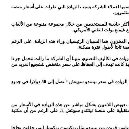
رسميا لعملاء الشركة بسبب الزيادة التي طرات على أسعار منصة
كثر جاذبية للمستخدمين من خلال مجموعة متنوعة من الألعاب
 غيمنغ بولت التقني الأمريكي.
 المخزون هما السببان الرئيسيان وراء هذه الزيادة، على الرغم
 ثابتا لأطول فترة ممكنة.
يادة في تكاليف التصنيع، مبينا أن الشركة ما زالت تتحمل جزءا
صلية كانت تهدف إلى الحفاظ على سعر منخفض لتشجيع المزيد من
وكشفت وكالة سي ان بي سي الإخبارية الأمريكية أن الزيادة في سعر نينتندو سويتش 2 تصل إلى 50 دولارا في جميع
 تعويض اللاعبين بشكل مباشر عن هذه الزيادة في الأسعار من
خلال تقديم مجموعة أفضل وأقوى من العناوين المستقبلية على منصة نينتندو سويتش 2، على الرغم من أن مكتبة
م الألعاب الموجودة حاليا على منصة سويتش 2 عناوين فريدة من نينتندو مثل بوكيمون بوكوبيا، التي حققت نجاحا