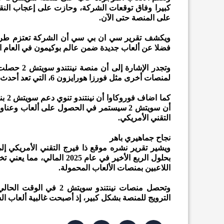
كبيرا وفاق توقعات الشركة، وحازت على إعجاب النقاد
على المنصة حتى الآن.
ويكشف تقرير سي ان بي سي أن الشركة تعتزم طرح ل
فضلا عن ألعاب جديدة ضمن عالم بوكيمون في العام ا
وتجدر الإش
لمنصات أخرى مثل فورزا هورايزون 6، التي تعد أحدث ألعاب منصات إكس بوكس.
كما 
التقني الأمريكي.
نجاح جماهيري باهر
بحلول الربع الأخير في عام
اللاعبين بمنصات الألعاب المحمولة.
وتحصل منصات نينتندو سو
الترويج للمنصة بشكل كبير، إذ أصبحت غالبية ألعاب ا