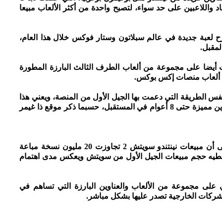
 واللاعبين على حد سواء، لتصبح واحدة من أكثر الألعاب مبيعا
عبة جديدة في عالم سبلاتون وستار فوكس خلال هذا العام،
لمقبل.
ارة إلى أن منصة نينتندو سويتش 2 حصلت أيضا على مجموعة من ألعاب الطرف الثالث البارزة المطورة
اضاف فوروكاوا أن نينتندو تنوي دعم سويتش 2 بنفس الطريقة التي دعمت بها الجيل الأول من المنصة، ويعني هذا
أن سويتش 2 سيستمر في الحصول على ألعاب وعناوين مميزة حتى 8 أعوام في المستقبل، حسبما ذكر موقع ذا غيمر
ويشير تقرير نشره موقع ذا فيرج التقني الأمريكي إلى أن مبيعات نينتندو سويتش 2 تجاوزت 20 مليون نسخة مباعة
 2025 المالي، مما يعني تخطيه حجم مبيعات الجيل الأول من سويتش ويعكس مدى اهتمام
يتش 2 في الوقت الحالي على مجموعة من الألعاب والعناوين البارزة التي تساهم في
لشركات الخارجية تصدر عليها بشكل مباشر.