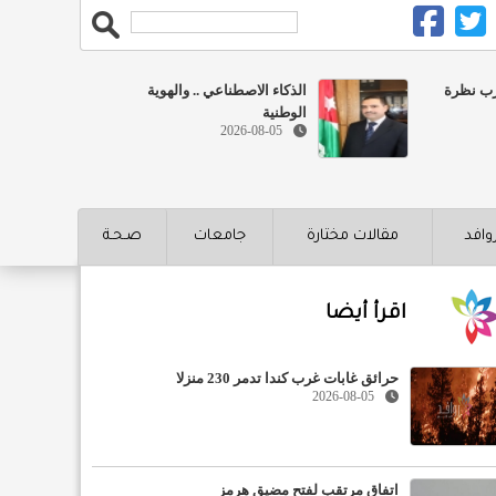
رب نظرة
الذكاء الاصطناعي .. والهوية
الوطنية
2026-08-05
روافد
مقالات مختارة
جامعات
صـحـة
اقرأ أيضا
حرائق غابات غرب كندا تدمر 230 منزلا
2026-08-05
اتفاق مرتقب لفتح مضيق هرمز