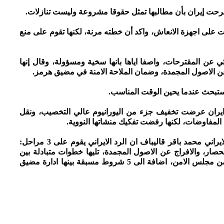
حت إيران بأن مطالبها تمثل حقوقا مشروعة وليست تنازلات.
ت على اجهزة الانعاش، واكد أن خطته مرنة، لكنها تقوم على منع
ئي عن المقترحات، واصفا اياها بانها سخية ومسؤولة، وقال إنها
ن الاصول المجمدة، وضمان الملاحة الامنة في مضيق هرمز.
 ستبحث عندما يحين الوقت المناسب.
يران عرضت تخفيف جزء من اليورانيوم عالي التخصيب، ونقل
 المفاوضات، لكنها رفضت تفكيك منشاتها النووية.
وقالت صحيفة صبح نو المقربة من رئيس البرلمان الايراني محمد باقر قاليباف ان الرد الايراني يقوم على 3 مراحل:
لحصار، والافراج عن الاصول المجمدة، تليها خطوات متبادلة بين
الطرفين، ثم ضمان الاتفاق عبر لجنة مراقبة وقرار من مجلس الامن، اضافة الى 5 شروط مسبقة بينها ادارة مضيق