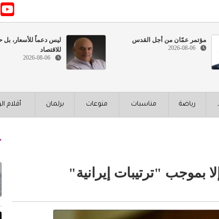
مؤتمر عمّان من أجل القدس
ليس دعماً للأسعار، بل ح
2026-08-06
للاقتصاد
2026-08-06
رياضة
مناسبات
منوعات
برلمان
أقلام ال
لا بموجب "ترتيبات إيرانية"