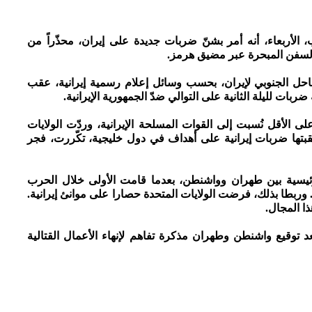
 الأربعاء، أنه أمر بشنّ ضربات جديدة على إيران، محذّراً من
السفن المبحرة عبر مضيق هرمز.
 الجنوبي لإيران، بحسب وسائل إعلام رسمية إيرانية، عقب
ربات لليلة الثانية على التوالي ضدّ الجمهورية الإيرانية.
الأقل نُسبت إلى القوات المسلحة الإيرانية، وردّت الولايات
عقبتها ضربات إيرانية على أهداف في دول خليجية، تكّررت، فجر
يسية بين طهران وواشنطن، بعدما قامت الأولى خلال الحرب
ا. وربطا بذلك، فرضت الولايات المتحدة حصارا على موانئ إيرانية.
ا المجال.
د توقيع واشنطن وطهران مذكرة تفاهم لإنهاء الأعمال القتالية