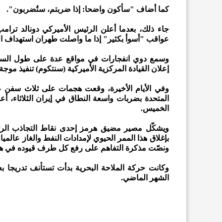
كما أضاف "سأكون واضحا: إذا ضربتم، ستُضربون".
جاء ذلك، بعدما أعلن الرئيس الأميركي دونالد ترامب،
عواقب "أسوأ بكثير" إذا ما واصلت طهران استهداف 
وسمع دوي انفجارات في مواقع عدة على طول الساحل
إعلان القيادة المركزية الأميركية (سنتكوم) تنفيذ موجة ض
وفي الأيام الأخيرة، وقعت هجمات على ثلاث سفن على 
المتحدة بضربات واسعة النطاق في إيران الثلاثاء، أ
الخميس.
ويشكّل مصير مضيق هرمز إحدى نقاط التجاذب الرئ
بإغلاق هذا الممر الحيوي لإمدادات النفط والغاز عالمي
ونصّت مذكرة التفاهم على رفع كل طرف قيوده في هذ
وكانت حركة الملاحة البحرية بدأت تستأنف تدريجا بع
الشهر الماضي.