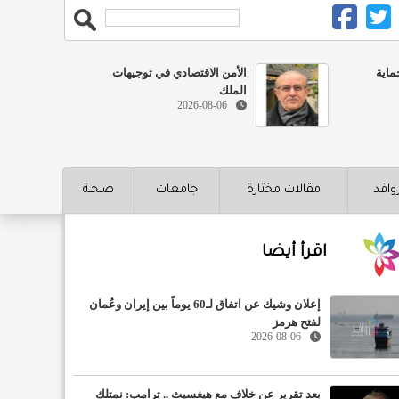
ماية
الأمن الاقتصادي في توجيهات
الملك
2026-08-06
روافد
مقالات مختارة
جامعات
صـحـة
اقرأ أيضا
إعلان وشيك عن اتفاق لـ60 يوماً بين إيران وعُمان
لفتح هرمز
2026-08-06
بعد تقرير عن خلاف مع هيغسيث .. ترامب: نمتلك