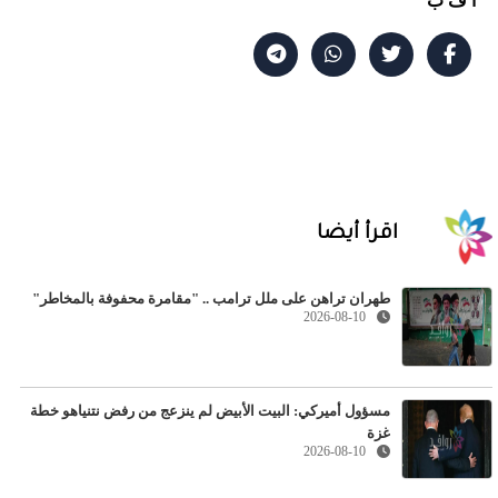
أ ف ب
اقرأ أيضا
طهران تراهن على ملل ترامب .. "مقامرة محفوفة بالمخاطر"
2026-08-10
مسؤول أميركي: البيت الأبيض لم ينزعج من رفض نتنياهو خطة
غزة
2026-08-10