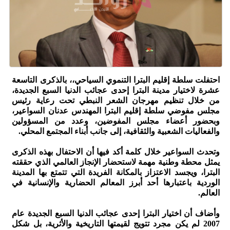
احتفلت سلطة إقليم البترا التنموي السياحي،، بالذكرى التاسعة
عشرة لاختيار مدينة البترا إحدى عجائب الدنيا السبع الجديدة،
من خلال تنظيم مهرجان الشعر النبطي تحت رعاية رئيس
مجلس مفوضي سلطة إقليم البترا المهندس عدنان السواعير،
وبحضور أعضاء مجلس المفوضين، وعدد من المسؤولين
والفعاليات الشعبية والثقافية، إلى جانب أبناء المجتمع المحلي.
وتحدث السواعير خلال كلمة أكد فيها أن الاحتفال بهذه الذكرى
يمثل محطة وطنية مهمة لاستحضار الإنجاز العالمي الذي حققته
البترا، ويجسد الاعتزاز بالمكانة الفريدة التي تتمتع بها المدينة
الوردية باعتبارها أحد أبرز المعالم الحضارية والإنسانية في
العالم.
وأضاف أن اختيار البترا إحدى عجائب الدنيا السبع الجديدة عام
2007 لم يكن مجرد تتويج لقيمتها التاريخية والأثرية، بل شكل