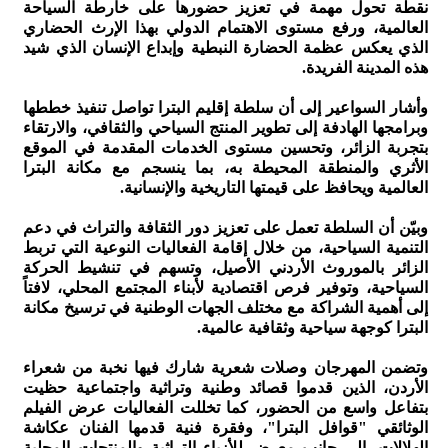
نقطة تحول مهمة في تعزيز حضورها على خارطة السياحة
العالمية، ورفع مستوى الاهتمام الدولي بهذا الإرث الحضاري
الذي يعكس عظمة الحضارة النبطية وإبداع الإنسان الذي شيد
هذه المدينة الفريدة.
وأشار السواعير إلى أن سلطة إقليم البترا تواصل تنفيذ خططها
وبرامجها الهادفة إلى تطوير المنتج السياحي والثقافي، والارتقاء
بتجربة الزائر، وتحسين مستوى الخدمات المقدمة في الموقع
الأثري والمنطقة المحيطة به، بما ينسجم مع مكانة البترا
العالمية ويحافظ على قيمتها التاريخية والإنسانية.
وبيّن أن السلطة تعمل على تعزيز دور الثقافة والتراث في دعم
التنمية السياحية، من خلال إقامة الفعاليات النوعية التي تربط
الزائر بالموروث الأردني الأصيل، وتسهم في تنشيط الحركة
السياحية، وتوفير فرص اقتصادية لأبناء المجتمع المحلي، لافتاً
إلى أهمية الشراكة مع مختلف الجهات الوطنية في ترسيخ مكانة
البترا كوجهة سياحية وثقافية عالمية.
وتضمن المهرجان وصلات شعرية شارك فيها نخبة من شعراء
الأردن، الذين قدموا قصائد وطنية وتراثية واجتماعية حظيت
بتفاعل واسع من الحضور، كما تخللت الفعاليات عرض الفيلم
الوثائقي "قوافل البترا"، وفقرة فنية قدمها الفنان عكاشة
الهلالات، إلى جانب معرض للأزياء التراثية والمنتجات المحلية