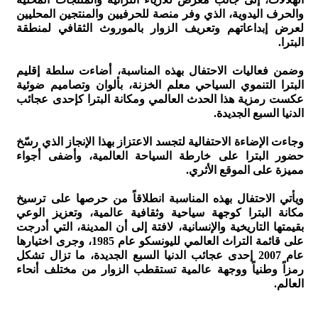
والحرف اليدوية، الذي وفر منصة للحرفيين والمنتجين المحليين
لعرض إبداعاتهم وتعريف الزوار بالموروث الثقافي لمنطقة
البترا.
وضمن فعاليات الاحتفال بهذه المناسبة، أضاءت سلطة إقليم
البترا التنموي السياحي معلم الخزنة، بألوان وتصاميم ضوئية
عكست رمزية هذا الحدث العالمي ومكانة البترا كإحدى عجائب
الدنيا السبع الجديدة.
وجاءت الإضاءة الاحتفالية لتجسد الاعتزاز بهذا الإنجاز الذي رسّخ
حضور البترا على خارطة السياحة العالمية، وأضفى أجواء
مميزة على الموقع الأثري.
ويأتي الاحتفال بهذه المناسبة انطلاقاً من حرصها على ترسيخ
مكانة البترا كوجهة سياحية وثقافية عالمية، وتعزيز الوعي
بقيمتها التاريخية والإنسانية، لافتة إلى أن المدينة، التي أدرجت
على قائمة التراث العالمي لليونسكو عام 1985، وجرى اختيارها
عام 2007 إحدى عجائب الدنيا السبع الجديدة، ما تزال تشكل
رمزاً وطنياً ووجهة عالمية تستقطب الزوار من مختلف أنحاء
العالم.