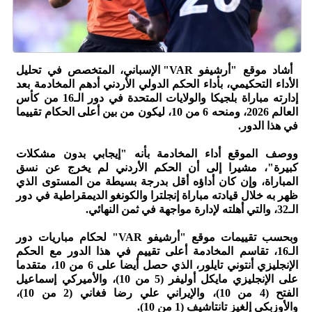
أشاد موقع "أرشيفو VAR" الإسباني، المتخصص في تحليل
الأداء التحكيمي، بأداء الحكم الدولي الأردني أدهم المخادمة بعد
إدارته مباراة بلجيكا والولايات المتحدة في دور الـ16 من كأس
العالم 2026، ومنحه 6 من 10، ليكون من بين أعلى الحكام تقييما
في هذا الدور.
ووصف الموقع أداء المخادمة بأنه "إيجابي بدون مشكلات
كبيرة"، مشيرا إلى أن الحكم الأردني لم يخرج عن نسق
المباراة، وإن كان أداؤه أقل بدرجة بسيطة من المستوى الذي
ظهر به خلال قيادته مباراة إنجلترا والكونغو الديمقراطية في دور
الـ32، والتي أهلته لإدارة مواجهة في ثمن النهائي.
وبحسب تقييمات موقع "أرشيفو VAR" لحكام مباريات دور
الـ16، تقاسم المخادمة أعلى تقييم في هذا الدور مع الحكم
الإنجليزي أنتوني تايلور، الذي حصل أيضا على 6 من 10، متقدما
على الإنجليزي مايكل أوليفر (5 من 10)، والأميركي إسماعيل
الفتح (4 من 10)، والإيراني علي رضا فغاني (2 من 10)،
والأوزبكي إلغيز تانتاشيف (1 من 10).