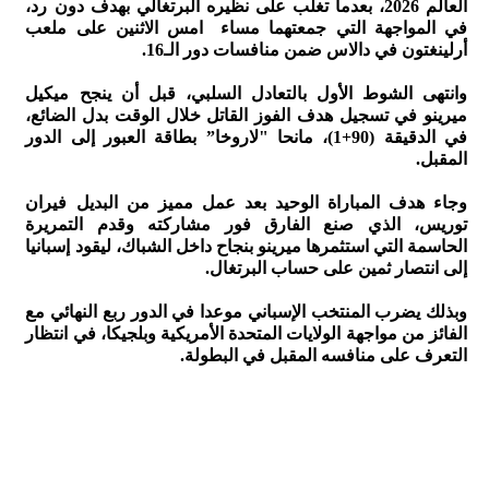
العالم 2026، بعدما تغلب على نظيره البرتغالي بهدف دون رد،
في المواجهة التي جمعتهما مساء امس الاثنين على ملعب
أرلينغتون في دالاس ضمن منافسات دور الـ16.
وانتهى الشوط الأول بالتعادل السلبي، قبل أن ينجح ميكيل
ميرينو في تسجيل هدف الفوز القاتل خلال الوقت بدل الضائع،
في الدقيقة (90+1)، مانحا "لاروخا” بطاقة العبور إلى الدور
المقبل.
وجاء هدف المباراة الوحيد بعد عمل مميز من البديل فيران
توريس، الذي صنع الفارق فور مشاركته وقدم التمريرة
الحاسمة التي استثمرها ميرينو بنجاح داخل الشباك، ليقود إسبانيا
إلى انتصار ثمين على حساب البرتغال.
وبذلك يضرب المنتخب الإسباني موعدا في الدور ربع النهائي مع
الفائز من مواجهة الولايات المتحدة الأمريكية وبلجيكا، في انتظار
التعرف على منافسه المقبل في البطولة.