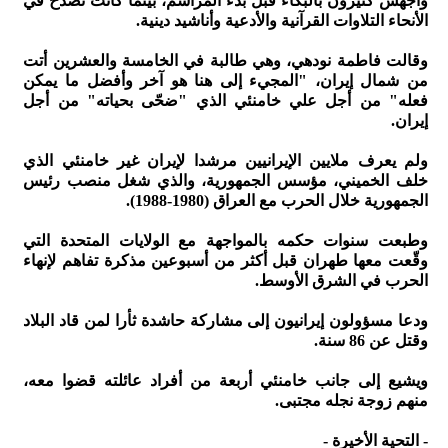
وأجهش كثيرون بالبكاء قبل بدء المراسم، بينما كانت تصدح في
الأنحاء التلاوات القرآنية والأدعية وأناشيد دينية.
وقالت فاطمة نودهي، وهي طالبة في الخامسة والعشرين أتت
من شمال إيران، "المجيء إلى هنا هو آخر وأفضل ما يمكن
فعله" من أجل علي خامنئي الذي "ضحّى بحياته" من أجل
إيران.
ولم يعرف ملايين الإيرانيين مرشدا لإيران غير خامنئي الذي
خلف الخميني، مؤسس الجمهورية، والذي شغل منصب رئيس
الجمهورية خلال الحرب مع العراق (1980-1988).
وطبعت سنوات حكمه بالمواجهة مع الولايات المتحدة التي
وقّعت معها طهران قبل أكثر من أسبوعين مذكرة تفاهم لإنهاء
الحرب في الشرق الأوسط.
ودعا مسؤولون إيرانيون إلى مشاركة حاشدة ثأرا لمن قاد البلاد
وقتل عن 86 سنة.
ويشيع إلى جانب خامنئي أربعة من أفراد عائلته قضوا معه،
منهم زوجة نجله مجتبى.
- التحية الأخيرة -