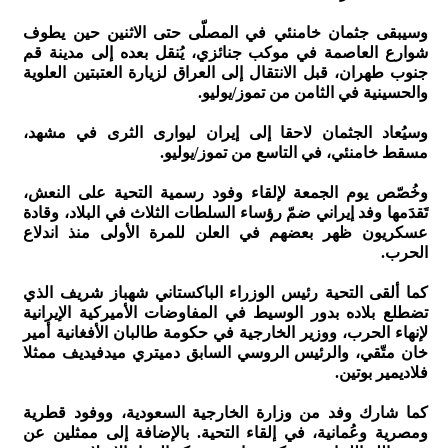
وسيبقى جثمان خامنئي في المصلّى حتى الاثنين حين يطوف
شوارع العاصمة في موكب جنائزي، يُنقل بعده إلى مدينة قم
جنوب طهران، قبل الانتقال إلى العراق لزيارة العتبتين العلوية
والحسينية في الثامن من تموز/يوليو.
وسيُعاد الجثمان لاحقا إلى إيران ليوارى الثرى في مشهد،
مسقط خامنئي، في التاسع من تموز/يوليو.
وخُصّص يوم الجمعة لإلقاء وفود رسمية التحية على النعش،
تَقدَمها وفد إيراني ضمّ رؤساء السلطات الثلاث في البلاد، وقادة
عسكريون ظهر بعضهم في العلن للمرة الأولى منذ اندلاع
الحرب.
كما ألقى التحية رئيس الوزراء الباكستاني شهباز شريف الذي
تضطلع بلاده بدور الوسيط في المفاوضات الأميركية الإيرانية
لإنهاء الحرب، ووزير الخارجية في حكومة طالبان الأفغانية أمير
خان متّقي، والرئيس الروسي السابق دميتري ميدفيديف ممثلا
فلاديمير بوتين.
كما شارك وفد من وزارة الخارجية السعودية، ووفود قطرية
ومصرية وعُمانية، في إلقاء التحية. بالإضافة إلى ممثلين عن