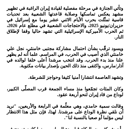
وتأتي الجنازة في مرحلة مفصلية لقيادة إيران الراغبة في تظهير
مشهد يعكس تماسكها وصلابة قاعدتها الشعبية بعد تحديات
قاسية تمثّلت بحرب الأيام الاثني عشر يوما مع إسرائيل في
حزيران/يونيو 2025، والاحتجاجات الشعبية في مطلع عام 2026،
ثم الحرب الأميركية الإسرائيلية التي تشهد حاليا وقفا لإطلاق
النار.
ويسود ترقّب بشأن احتمال مشاركة مجتبى خامنئي، نجل علي
خامنئي الذي أصيب في الحرب، في المراسم. علما أنه لم يظهر
علنا منذ بدء الحرب. وقد انتخب مرشدا أعلى خلفا لوالده في
آذار/مارس، واكتفى منذ ذلك الحين بإصدار بيانات مكتوبة.
وتشهد العاصمة انتشارا أمنيا كثيفا وحواجز للشرطة.
وكان المئات تجمّعوا منذ مساء الجمعة قرب المصلّى الكبير،
لوداع من قاد إيران لنحو أربعة عقود.
وقالت سمية حامدي، وهي معلّمة في الرابعة والأربعين، "نريد
أن نلقي نظرة الوداع على مرشدنا. لهذا، فإن مثل هذا الانتظار
ليس مؤلما أو صعبا بالنسبة لنا".