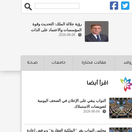
رؤية جلالة الملك: التحديث وقوة
المؤسسات والاعتماد على الذات
2026-08-08
روافد
مقالات مختارة
جامعات
صـحـة
اقرأ أيضا
النواب يبقي على الإعلان في الصحف اليومية
لتعويضات الاستملاك
2026-08-04
مجلس النواب يقر "الملكية العقارية" ويرفض إعادة