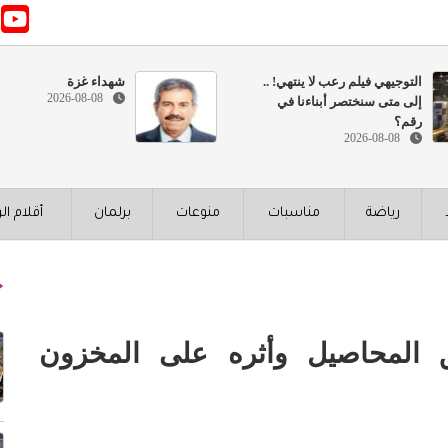
التوجيهي فيلم رعب لا ينتهي! ..
شهداء غزة
2026-08-08
إلى متى سنختصر أبناءنا في
رقم؟
2026-08-08
رياضة
مناسبات
منوعات
برلمان
أقلام ال
ئق المحاصيل وأثره على المخزون