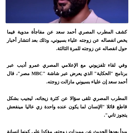
كشف المطرب المصري أحمد سعد عن مفاجأة مدوية فيما
يخص انفصاله عن زوجته علياء بسيوني، وذلك بعد انتشار أخبار
حول انفصاله عن زوجته للمرة الثالثة.
وفي لقاء تلفزيوني مع الإعلامي المصري عمرو أديب عبر
برنامج "الحكاية" الذي يعرض عبر شاشة "MBC مصر"، قال
أحمد سعد إن علياء بسيوني مازالت زوجته.
المطرب المصري تلقى سؤالا عن كثرة زيجاته، ليجيب بشكل
قاطع قائلا "الإنسان لما يكون عنده واحدة زي عاليا مينفعش
يتجوز تاني".
وبدأ بعدها الحديث عن مميزات زوجته، مؤكدا على كونها إنسانة