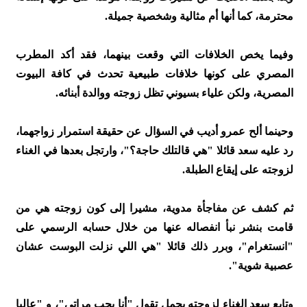
محترمة، كما أنها أم مثالية وشخصية جميلة.
وفيما يخص الخلافات التي وقعت بينهما، فقد أكد المطرب
المصري على كونها خلافات طبيعية تحدث في كافة البيوت
المصرية، ولكن علياء بسيوني تظل زوجته ووالدة أبنائه.
وحينما ألح عمرو أديب في السؤال عن حقيقة استمرار زواجهما،
رد عليه سعد قائلا "هي قالتلك حاجة؟"، وارتجل بعدها في الغناء
لزوجته على إيقاع الطبلة.
ثم كشف عن مفاجأة مدوية، مشيرا إلى كون زوجته هي من
قامت بنشر نبأ انفصاله عنها من خلال حسابه الرسمي على
"انستغرام"، وبرر ذلك قائلا "هي اللي نزلت البوست عشان
عصبية شوية".
وتابع سعد الغناء لزوجته بجمل تقول "أنا بحب مراتي"، و "عاليا