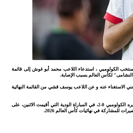
منتخب الكولومبي ، استدعاء اللاعب محمد أبو غوش إلى قائمة
 "النشامى" لكأس العالم بسبب الإصابة.
لفني الاستغناء عنه و عن اللاعب يوسف قشي من القائمة النهائية
وكان قد تعثر المنتخب الوطني لكرة القدم، أمام نظيره الكولومبي 0-2، في المباراة الودية التي أقيمت الاثنين، على
ات للمشاركة في نهائيات كأس العالم 2026.