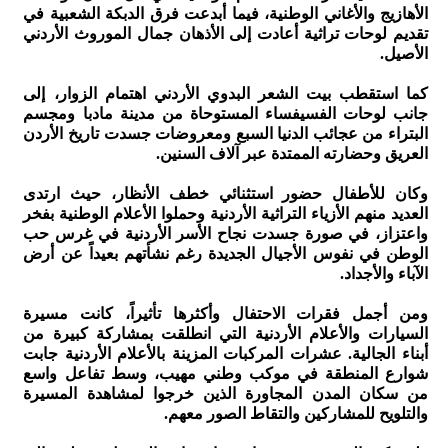
الأهازيج والأغاني الوطنية، فيما أبدعت فرق الدبكة الشعبية في
تقديم لوحات تراثية أعادت إلى الأذهان جمال الموروث الأردني
الأصيل.
كما استقطب بيت الشعر البدوي الأردني اهتمام الزوار، إلى
جانب لوحات الفسيفساء المستوحاة من مدينة مادبا ومجسم
البتراء من عجائب الدنيا السبع ومعروضات جسدت تاريخ الأردن
العريق وحضارته الممتدة عبر آلاف السنين.
وكان للأطفال حضور استثنائي خطف الأنظار، حيث ارتدى
العديد منهم الأزياء التراثية الأردنية وحملوا الأعلام الوطنية بفخر
واعتزاز، في صورة جسدت نجاح الأسر الأردنية في غرس حب
الوطن في نفوس الأجيال الجديدة رغم نشأتهم بعيداً عن أرض
الآباء والأجداد.
ومن أجمل فقرات الاحتفال وأكثرها تأثيراً، كانت مسيرة
السيارات والأعلام الأردنية التي انطلقت بمشاركة كبيرة من
أبناء الجالية. عشرات المركبات المزينة بالأعلام الأردنية جابت
شوارع المنطقة في موكب وطني مهيب، وسط تفاعل واسع
من سكان المدن المجاورة الذين خرجوا لمشاهدة المسيرة
والتلويح للمشاركين والتقاط الصور معهم.