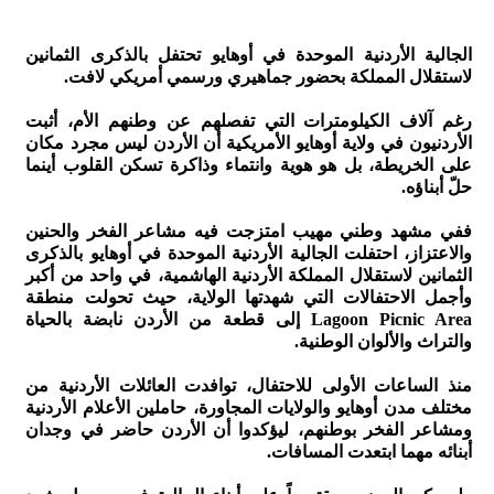
الجالية الأردنية الموحدة في أوهايو تحتفل بالذكرى الثمانين
لاستقلال المملكة بحضور جماهيري ورسمي أمريكي لافت.
رغم آلاف الكيلومترات التي تفصلهم عن وطنهم الأم، أثبت
الأردنيون في ولاية أوهايو الأمريكية أن الأردن ليس مجرد مكان
على الخريطة، بل هو هوية وانتماء وذاكرة تسكن القلوب أينما
حلّ أبناؤه.
ففي مشهد وطني مهيب امتزجت فيه مشاعر الفخر والحنين
والاعتزاز، احتفلت الجالية الأردنية الموحدة في أوهايو بالذكرى
الثمانين لاستقلال المملكة الأردنية الهاشمية، في واحد من أكبر
وأجمل الاحتفالات التي شهدتها الولاية، حيث تحولت منطقة
Lagoon Picnic Area إلى قطعة من الأردن نابضة بالحياة
والتراث والألوان الوطنية.
منذ الساعات الأولى للاحتفال، توافدت العائلات الأردنية من
مختلف مدن أوهايو والولايات المجاورة، حاملين الأعلام الأردنية
ومشاعر الفخر بوطنهم، ليؤكدوا أن الأردن حاضر في وجدان
أبنائه مهما ابتعدت المسافات.