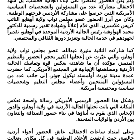
ولم يكن الحضور مقتصراً على أبناء الجالية فحسب، بل شهد
الاحتفال مشاركة عدد من المسؤولين والشخصيات السياسية
الأمريكية الذين حرصوا على مشاركة الأردنيين فرحتهم الوطنية.
وكان من أبرز الحضور عضو مجلس نواب ولاية أوهايو النائب
كريس غلاسبرن، الذي قدّم إعلاناً وشهادة تقدير رسمية للدكتور
محمد الهواوشة رئيس الجالية الأردنية الموحدة في أوهايو، تقديراً
لجهودهم في خدمة الجالية وتعزيز دورها الثقافي والمجتمعي.
كما شاركت النائبة منيرة عبدالله، عضو مجلس نواب ولاية
أوهايو، والتي عبّرت عن إعجابها الكبير بحجم الحضور والتنظيم
المتميز، مؤكدة أن ما شاهدته يعكس قوة وتماسك الجالية
الأردنية ومساهمتها الإيجابية في المجتمع الأمريكي. كما حضرت
عمدة مدينة نورث أولمستد نيكول جونز، إلى جانب عدد من
المسؤولين المنتخبين وأعضاء مجلس التعليم وشخصيات
سياسية ومجتمعية أمريكية.
وشكل هذا الحضور الرسمي الأمريكي رسالة واضحة تعكس
المكانة التي باتت تحتلها الجالية الأردنية في ولاية أوهايو، والدور
الإيجابي الذي يقوم به أبناؤها في بناء جسور الصداقة والتعاون
بين الأردن والولايات المتحدة.
وعلى امتداد ساعات الاحتفال، عاش الحضور أجواء أردنية
خالصة، حيث ارتفعت الأعلام الوطنية في كل مكان، وتعالت