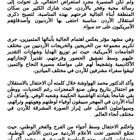
ولم تكن المسيرة مجرد استعراض احتفالي، بل تحولت إلى
رسالة محبة وفخر بالأردن، حيث شارك الكثير من سكان
المنطقة أبناء الجالية فرحتهم بهذه المناسبة، لتصبح ذكرى
استقلال الأردن مناسبة احتفى بها الأردنيون وأصدقاؤهم
الأمريكيون على حد سواء.
وفي مشهد مؤثر يعكس اهتمام الجالية بأبنائها المتميزين، جرى
تكريم مجموعة من الخريجين والخريجات الأردنيين من مختلف
الجامعات الأمريكية، حيث تم توزيع الهدايا وشهادات التقدير
عليهم وسط تصفيق الحضور وفرحتهم، تقديراً لإنجازاتهم
الأكاديمية وتشجيعاً لهم على مواصلة مسيرة النجاح والتميز،
ليبقوا سفراء مشرفين للأردن في مختلف الميادين.
وأكد الدكتور محمد الهواوشة خلال كلمته أن الاحتفال بالاستقلال
هو احتفال بتاريخ وطن صنع المعجزات رغم التحديات، ووطن
بقي شامخاً بقيادته الهاشمية الحكيمة وشعبه الوفي. وأضاف أن
أبناء الأردن في المهجر سيبقون أوفياء لوطنهم وهويتهم وتراثهم،
وسيواصلون العمل على إبراز الصورة المشرقة للأردن في
مختلف أنحاء العالم.
واختُتم الاحتفال وسط أجواء من الفرح والفخر الوطني، حيث
تجمّع الحضور تحت الأعلام الأردنية مرددين الأغاني الوطنية،
ومتبادلين التهاني بهذه المناسبة العزيزة، في مشهد أكد أن