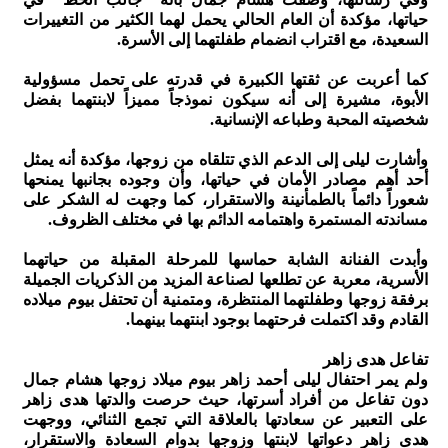
حياتها، مؤكدة أن العام الحالي يحمل لهما الكثير من التغييرات
السعيدة، مع اقتراب انضمام طفلتهما إلى الأسرة.
كما أعربت عن ثقتها الكبيرة في قدرته على تحمل مسؤولية
الأبوة، مشيرة إلى أنه سيكون نموذجاً مميزاً لابنتهما بفضل
شخصيته المحبة وطباعه الإنسانية.
وأشارت ليلى إلى الدعم الذي تتلقاه من زوجها، مؤكدة أنه يمثل
أحد أهم مصادر الأمان في حياتها، وأن وجوده بجانبها يمنحها
شعوراً دائماً بالطمأنينة والاستقرار، كما وجهت له الشكر على
مساندته المستمرة واهتمامه الدائم بها في مختلف الظروف.
وأبدت الفنانة الشابة حماسها للمرحلة المقبلة من حياتهما
الأسرية، معربة عن تطلعها لصناعة المزيد من الذكريات الجميلة
برفقة زوجها وطفلتهما المنتظرة، ومتمنية أن تحتفل بيوم ميلاده
القادم وقد اكتملت فرحتهما بوجود ابنتهما بينهما.
تفاعل هدى زاهر
ولم يمر احتفال ليلى أحمد زاهر بيوم ميلاد زوجها هشام جمال
دون تفاعل من أفراد أسرتها، حيث حرصت والدتها هدى زاهر
على التعبير عن سعادتها بالعلاقة التي تجمع الثنائي، ووجهت
هدى زاهر دعواتها لابنتها وزوجها بدوام السعادة والاستقرار،