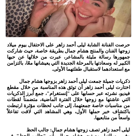
حرصت الفنانة الشابة ليلى أحمد زاهر على الاحتفال بيوم ميلاد
زوجها الفنان والمنتج هشام جمال بطريقة خاصة، حيث شاركت
جمهورها رسالة مليئة بالمشاعر، عبرت من خلالها عن حبها
الكبير له وسعادتها بالمرحلة الجديدة التي يعيشانها معًا، بالتزامن
مع استعدادهما لاستقبال طفلتهما الأولى.
ذكريات جميلة جمعت ليلى أحمد زاهر بزوجها هشام جمال
اختارت ليلى أحمد زاهر أن توثق هذه المناسبة من خلال مقطع
فيديو، نشرته عبر حسابها على "إنستغرام"، جمع أبرز الذكريات
التي عاشتها مع زوجها خلال الفترة الماضية، متضمناً لقطات
من مناسبات خاصة جمعتهما، إلى جانب لحظات مؤثرة ارتبطت
باكتشاف خبر حملها الأول، وهي المشاهد التي لاقت تفاعلاً
واسعاً من متابعيها.
ليلى أحمد زاهر تصف زوجها هشام جمال: جالب الحظ
وفي رسالتها، وصفت هشام جمال بأنه "جالب الحظ" في