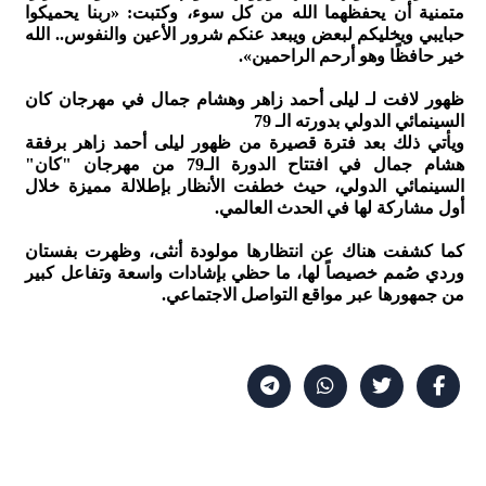
متمنية أن يحفظهما الله من كل سوء، وكتبت: «ربنا يحميكوا
حبايبي ويخليكم لبعض ويبعد عنكم شرور الأعين والنفوس.. الله
خير حافظًا وهو أرحم الراحمين».
ظهور لافت لـ ليلى أحمد زاهر وهشام جمال في مهرجان كان
السينمائي الدولي بدورته الـ 79
ويأتي ذلك بعد فترة قصيرة من ظهور ليلى أحمد زاهر برفقة
هشام جمال في افتتاح الدورة الـ79 من مهرجان "كان"
السينمائي الدولي، حيث خطفت الأنظار بإطلالة مميزة خلال
أول مشاركة لها في الحدث العالمي.
كما كشفت هناك عن انتظارها مولودة أنثى، وظهرت بفستان
وردي صُمم خصيصاً لها، ما حظي بإشادات واسعة وتفاعل كبير
من جمهورها عبر مواقع التواصل الاجتماعي.