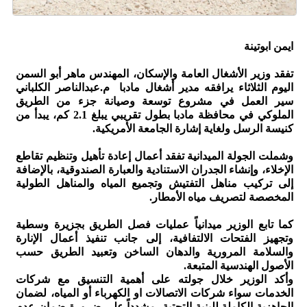
ايمن ابوتينة
​تفقد وزير الأشغال العامة والإسكان، المهندس ماهر أبو السمن
اليوم الثلاثاء يرافقه مدير أشغال مادبا م.عبدالناصر الكلباني
سير العمل في مشروع توسعة وصيانة جزء من الطريق
الملوكي في محافظة مادبا بطول تقريبي يبلغ 2.1 كم، يبدأ من
كنيسة الرسل ولغاية إشارة الجامعة الأمريكية.
​وشملت الجولة الميدانية تفقد أعمال إعادة تأهيل وتنظيم تقاطع
الإخلاء، وإنشاء الجدران الاستنادية والعبارة الصندوقية، بالإضافة
إلى تركيب مناهل التفتيش وتجميع المياه والمناهل الطولية
المخصصة لتصريف مياه الأمطار.
كما تابع الوزير ميدانياً عمليات فصل الطريق بجزيرة وسطية
وتجهيز الفتحات الالتفافية، إلى جانب تنفيذ أعمال الإنارة
والسلامة المرورية والدهان الساخن وتعبيد الطريق حسب
الأصول الهندسية المتبعة.
​وأكد الوزير خلال جولته على أهمية التنسيق مع شركات
الخدمات سواء شركات الاتصالات او الكهرباء أو المياه، لضمان
الجاهزية الكاملة للبنية التحتية، مشدداً على ضرورة ضمان عدم