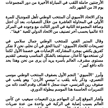
الأرجنتين حاملة اللقب في المباراة الأخيرة من دور المجموعات
يوم 28 من الشهر ذاته.
وذكر الاتحاد الآسيوي أن المنتخب الوطني تأهل للمونديال للمرة
الأولى في المحاولة العاشرة من خلال التصفيات، بعد أن احتل
وصافة المجموعة الثانية في الدور الثالث مع وجوده في المركز
63 عالميا بحسب آخر تصنيف من الاتحاد الدولي للعبة "فيفا".
وقال المدير الفني للمنتخب الوطني جمال سلامي في
تصريحات للاتحاد الآسيوي: "لدينا الحق في أن نحلم، نحن لا نفكر
كفريق يكتفي بمجرد المشاركة، الإصابات هي خصمنا الأول لكننا
لن نستخدمها كأعذار، سنستعد بالشكل المناسب ونسعى لتقديم
مستوى مشرف، العالم بأسره يريد أن يرى من نحن وهذا بحد
ذاته دافع كبير".
وأبرز "الآسيوي" النجم الأول بصفوف المنتخب الوطني موسى
التعمري، وذكر بأنه يلقب بـ"ميسي الأردن" وهو يلعب في
صفوف رين الفرنسي، حيث سجل 6 أهداف وقدم العدد ذاته من
التمريرات الحاسمة هذا الموسم ببطولة الدوري.
وأشار الموقع إلى أن المهاجم يزن النعيمات سيغيب عن كأس
العالم بسبب إصابة في الركبة في واحدة من عدة ضربات