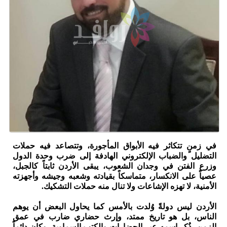
في زمنٍ تتكاثر فيه الأبواق المأجورة، وتتصاعد فيه حملات
التضليل والضباب الإلكتروني الهادفة إلى ضرب وحدة الدول
وزرع الفتن في وجدان الشعوب، يبقى الأردن ثابتاً كالجبل،
عصياً على الانكسار، متماسكاً بقيادته وشعبه وجيشه وأجهزته
الأمنية، لا تهزه الإشاعات ولا تنال منه حملات التشكيك.
الأردن ليس دولةً وُلدت بالأمس كما يحاول البعض أن يوهم
الناس، بل هو تاريخ ممتد، وإرث حضاري ضارب في عمق
الزمن، ذُكر اسمه عبر الحضارات والكتب السماوية، وكان دائماً