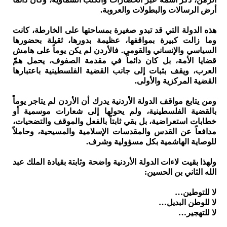
أرض الرسالات والبطولات والعروبة.
هذه الدولة التي قد تبدو صغيرة بمساحتها على الخارطة، كانت
وما زالت كبيرة بمواقفها، عظيمة بدورها، ثقيلة بحضورها
السياسي والإنساني والقومي. فالأردن لم يكن يوماً على هامش
قضايا الأمة، بل كان دائماً في مقدمة الصفوف، يحمل همّ
العرب، ويقف بثبات إلى جانب القضية الفلسطينية باعتبارها
القضية المركزية والأولى.
ومن يتابع مواقف الدولة الأردنية يدرك أن الأردن لم يتاجر يوماً
بالقضية الفلسطينية، ولم يحولها إلى شعارات موسمية أو
خطابات استعراضية، بل بقي ثابتاً بالفعل والموقف والتضحيات،
مدافعاً عن القدس والمقدسات الإسلامية والمسيحية، وحاملاً
للوصاية الهاشمية بكل مسؤولية وشرف.
ولهذا بقيت لاءات الدولة الأردنية واضحة وثابتة بقيادة الملك عبد
الله الثاني بن الحسين:
لا للتوطين…
لا للوطن البديل…
لا للتهجير…