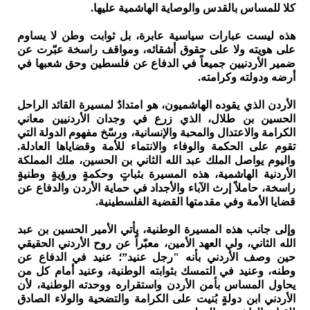
كلا للمساس بالقدس والوصاية الهاشمية عليها.
هذه ليست عبارات سياسية عابرة، بل ثوابت وطن لا يساوم
على هويته ولا على حقوق أشقائه، ومواقف راسخة عبّرت عن
ضمير الأردنيين جميعاً في الدفاع عن فلسطين وحق شعبها في
أرضه ودولته وكرامته.
الأردن الذي يقوده الهاشميون، هو امتدادٌ لمسيرة القائد الراحل
الحسين بن طلال، الذي زرع في وجدان الأردنيين معاني
الكرامة والاعتدال والمحبة والإنسانية، ورسّخ مفهوم الدولة التي
تقوم على الحكمة والوفاء والانتماء للأمة وقضاياها العادلة.
واليوم يواصل الملك عبد الله الثاني بن الحسين، ملك المملكة
الأردنية الهاشمية، هذه المسيرة بثباتٍ وحكمةٍ ورؤيةٍ وطنيةٍ
راسخة، حاملاً إرث الآباء والأجداد في حماية الأردن والدفاع عن
قضايا الأمة وفي مقدمتها القضية الفلسطينية.
وإلى جانب هذه المسيرة الوطنية، يأتي الأمير الحسين بن عبد
الله الثاني، ولي العهد الأمين، معبّراً عن روح الأردني الحقيقي
حين وصف الأردني بأنه "رجل عنيد”؛ عنيد في الدفاع عن
وطنه، وعنيد في التمسك بثوابته الوطنية، وعنيد أمام كل من
يحاول المساس بأمن الأردن واستقراره ووحدته الوطنية، لأن
الأردني ابن دولةٍ بُنيت على الكرامة والتضحية والولاء الصادق