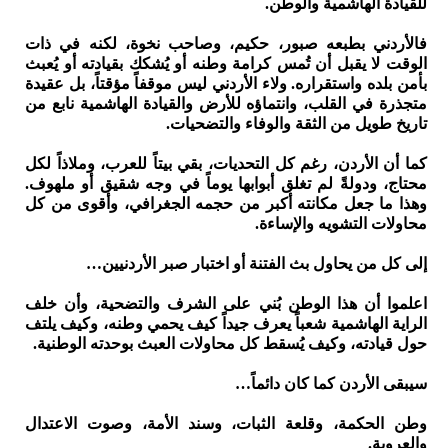
للقيادة الهاشمية والوطن.
فالأردني بطبعه صبور، حكيم، وصاحب نخوة، لكنه في ذات
الوقت لا يقبل أن تُمس كرامة وطنه أو يُشكك بقيادته أو يُعبث
بأمن بلده واستقراره. ولاء الأردني ليس موقفاً مؤقتاً، بل عقيدة
متجذرة في القلب، وانتماؤه للأرض والقيادة الهاشمية نابع من
تاريخ طويل من الثقة والوفاء والتضحيات.
كما أن الأردن، رغم كل التحديات، بقي بيتاً للعرب، وملاذاً لكل
محتاج، ودولةً لم تغلق أبوابها يوماً في وجه شقيق أو ملهوف.
وهذا ما جعل مكانته أكبر من حجمه الجغرافي، وأقوى من كل
محاولات التشويه والإساءة.
إلى كل من يحاول بث الفتنة أو اختبار صبر الأردنيين…
اعلموا أن هذا الوطن بُني على الشرف والتضحية، وأن خلف
الراية الهاشمية شعباً يعرف جيداً كيف يحمي وطنه، وكيف يلتف
حول قيادته، وكيف يُسقط كل محاولات العبث بوحدته الوطنية.
سيبقى الأردن كما كان دائماً…
وطن الحكمة، وقلعة الثبات، وسند الأمة، وصوت الاعتدال
والعروبة.