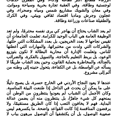
لوجستية وطاقة، وفي العقبة تجارة بحرية وسياحة وموانئ،
وفي معان والشوبك مشاريع شمس ومياه وصحراء، وفي
عجلون وجرش ومادبا اقتصاد ثقافي وبيئي، وفي الكرك
والطفيلة صناعات وزراعة وطاقة.
لم يعد الشاب يحتاج أن يهاجر كي يرى نفسه محترمًا، ولم تعد
الوظيفة العامة هي الباب الوحيد للكرامة. تعلمت الجامعات أن
تقيس نجاحها لا بعدد الخريجين، بل بعدد المشكلات التي حلّتها،
والشركات التي ولدت من مختبراتها، والمهارات التي أعطتها
للناس. وتعلمت الإدارة أن محاربة البطالة لا تكون بتوزيع
الوعود، بل بربط التعليم بالحاجة، والتمويل بالفكرة، والضرائب
بالعدالة، والمخاطرة بحماية القانون. وحين يجد الشاب طريقًا لا
يسأله عن الواسطة، بل عن الكفاءة، يتحول حنينه إلى وطنه من
ألم إلى مشروع.
عندها لا يعود النجاح الأردني في الخارج حسرة، بل يصبح دليلًا
على ما يمكن أن يحدث في الداخل إذا صُنعت البيئة المناسبة.
وكان الأجمل أن الشباب لم يعودوا ينتظرون من الوطن أن
يمنحهم كل شيء جاهزًا، بل ينتظرون منه أن يضمن عدالة
البداية. فهم لا يخافون التعب إذا كان الطريق مستقيمًا، ولا
يرفضون المنافسة إذا كانت القواعد واضحة. ما يكسرهم ليس
صعوبة الوصول، بل أن يكتشفوا أن الوصول مرهون بباب لا