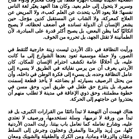
وسرير لا يتحول إلى حلم بعيد. وكان هذا العهد يغيّر لغة الناس
نفسها؛ فلا يعود الأب يتحدث عن العلم كعبء، ولا المريض عن
العلاج كمعركة، ولا الشاب عن المستقبل كدين مؤجل. حين
يشعر الإنسان أن الدولة تسانده في أضعف لحظاته، لا يصبح
اتكاليًا كما يظن البعض، بل يصبح أكثر قدرة على المبادرة، لأن
الطمأنينة لا تقتل الجهد، بل تحرره من الخوف.
ورأيت النظافة في ذلك الأردن ليست زينة خارجية تُلتقط في
الصور، ولا حملة موسمية تعود بعدها الشوارع إلى ما كانت
عليه، بل أخلاقًا عامة تكشف احترام الإنسان للمكان. كان
الأردني يعرف أن من يرمي نفاياته في الطريق لا يسيء إلى
عامل النظافة وحده، بل يسيء إلى فكرة الوطن في داخله، وأن
من يحتل الرصيف بسيارته أو بضاعته لا يأخذ قطعة إسمنت
صغيرة، بل ينتزع حق طفل في طريق آمن، وحق مسن في
خطوة مطمئنة، وحق ذوي الإعاقة في مدينة لا تطلب منهم أن
يعتذروا عن حاجتهم إلى الحركة.
هناك فهمت أن النهضة لا تبدأ دائمًا من القرارات الكبرى، بل قد
تبدأ من ورقة لا نرميها، وسلة نستخدمها، ورصيف لا نعتدي
عليه، وشارع نعامله كما نعامل باب بيتنا. رأيت المدن الأردنية
كلها، من إربد والرمثا والمفرق وعجلون وجرش إلى السلط
وعمّان والزرقاء ومادبا، ومن الكرك والطفيلة والشوبك ومعان