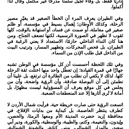
إداريًا فقط، بل وفاءً لجيل سلّمنا مدرجًا غير مكتمل وقال لنا:
أكملوا.
وفي الطيران يعرف المرء أن الخطأ الصغير قد يغيّر مصير
الرحلة، وكذلك الأوطان؛ إهمال بسيط في مؤسسة، أو ظلم
صغير في معاملة، أو صمت عن فساد، أو استهانة بالوقت، كلها
ثقوب لا تظهر في الصورة الرسمية، لكنها تضعف الجناح. ومن
هنا كان النداء الداخلي حازمًا: الاستعداد لا يعني الرغبة في
الطيران، بل فحص المحركات، وتطهير المسار، وترتيب البيت
من الداخل قبل طلب الإذن من السماء.
وفي تلك اللحظة أحسست أن كل مؤسسة في الوطن تشبه
جهازًا في قمرة القيادة؛ إن تعطّل واحد منها اختلّت ثقة الرحلة
كلها. لذلك لا يكفي أن نطلب من الطائرة أن ترتفع، بل علينا أن
نطمئن إلى أن البوصلة صادقة، وأن الرؤية واضحة، وأن من
يجلس في كل موقع يعرف أن المسؤولية ليست مظهرًا، بل
أمانة لا تُرى آثارها إلا عند المنعطفات الصعبة.
اتسعت الرؤية حتى صارت خريطة حية، فرأيت شمال الأردن لا
كطرف ينتظر العاصمة، بل كبداية من بدايات الإقلاع. في
محافظة إربد حضرت المدينة الأم ومعها الرمثا، والحصن،
وإيدون، والنعيمة، وكتم، والطيبة، والوسطية، والكورة، ودير أبي
سعيد، والمزار الشمالي، وبني كنانة، والشونة الشمالية،