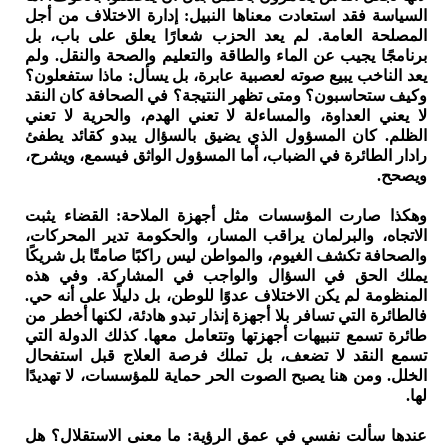
السياسة فقد استعادت معناها النبيل: إدارة الاختلاف من أجل
المصلحة العامة. لم يعد الحزب شعارًا يعلق على باب، بل
برنامجًا يجيب عن الماء والطاقة والتعليم والصحة والنقل. ولم
يعد الناخب يبيع صوته لعصبية عابرة، بل يسأل: ماذا ستفعلون؟
وكيف ستحاسبون؟ ومتى تظهر النتيجة؟ في الصحافة كان النقد
لا يعني العداوة، والمساءلة لا تعني الهدم، والحرية لا تعني
الظلم. كان المسؤول الذي يضيق بالسؤال يبدو كقائد يطفئ
رادار الطائرة في الضباب، أما المسؤول الواثق فيسمع، ويشرح،
ويصحح.
وهكذا صارت المؤسسات مثل أجهزة الملاحة: القضاء يثبت
الاتجاه، والبرلمان يراقب المسار، والحكومة تدير المحركات،
والصحافة تكشف الغيوم، والمواطن ليس راكبًا صامتًا بل شريكًا
يملك الحق في السؤال والواجب في المشاركة. وفي هذه
المنظومة لم يكن الاختلاف عدوًا للوطن، بل دليلًا على أنه حي.
فالطائرة التي تسافر بلا أجهزة إنذار تبدو هادئة، لكنها أخطر من
طائرة تسمع تنبيهات أجهزتها وتتعامل معها. كذلك الدولة التي
تسمع النقد لا تضعف، بل تملك فرصة العلاج قبل استفحال
الخلل. ومن هنا يصبح الصوت الحر حماية للمؤسسات، لا تهديدًا
لها.
عندها سألت نفسي في عمق الرؤية: ما معنى الاستقلال؟ هل