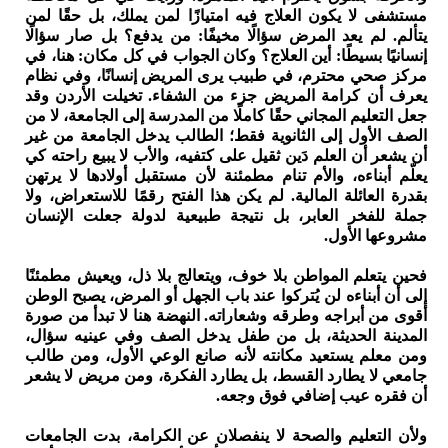
مستشفى لا يكون العلاج فيه امتيازًا لمن يملك، بل حقًا لمن
يتألم. لم يعد المرض سؤالًا مخيفًا: من يدفع؟ بل صار سؤالًا
إنسانيًا بسيطًا: أين العلاج؟ وكان الجواب في كل مكان: هنا، في
مركز صحي محترم، في طبيب يرى المريض إنسانًا، وفي نظام
يعرف أن كرامة المريض جزء من الشفاء. تخيلت الأردن وقد
جعل التعليم المجاني حقًا كاملًا من المدرسة إلى الجامعة، لا من
الصف الأول إلى الثانوية فقط؛ الطالب يدخل الجامعة من غير
أن يشعر أن العلم دَين ثقيل على كتفيه، والأب لا يبيع راحته كي
يعلّم أبناءه، والأم تنام مطمئنة لأن مستقبل أولادها لا يرتهن
بقدرة العائلة المالية. لم يكن هذا الفتح رقمًا للاستعراض، ولا
جملة للفخر العابر، بل نتيجة طبيعية لدولة جعلت الإنسان
مشروعها الأول.
فحين يتعلم المواطن بلا خوف، ويتعالج بلا ذل، ويعيش مطمئنًا
إلى أن أبناءه لن يُتركوا عند باب الجهل أو المرض، يصبح الوطن
أقوى من أبراجه وطرقه وشعاراته. النهضة هنا لا تبدأ من صورة
المدينة الحديثة، بل من طفل يدخل الصف وفي عينيه سؤال،
ومن معلم يستعيد مكانته لأنه صانع الوعي الأول، ومن طالب
جامعي لا يطارد القسط، بل يطارد الفكرة، ومن مريض لا يشعر
أن فقره عيب إضافي فوق وجعه.
ولأن التعليم والصحة لا ينفصلان عن الكرامة، بدت الجامعات