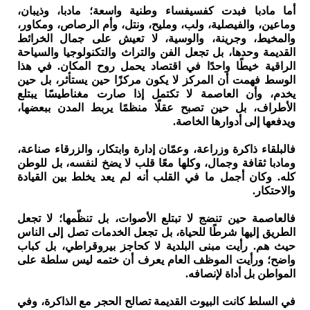
أما مادبا فبدت كفسيفساء وطنية واسعة؛ مادبا، وذيبان،
وماعين، والفيصلية، ولب، ومليح، ونتل، وأم الرصاص، ومكاور،
والمخيط، وجرينة، والوسية، لا تعيش على جمال الخرائط
القديمة وحدها، بل تجعل الفن والتراث والتكنولوجيا والسياحة
الراقية خيطًا واحدًا في اقتصاد يحمل روح المكان. في هذا
الوسط فهمت أن المركز لا يكون مركزًا حين يستأثر، بل حين
يخدم، وأن العاصمة لا تكتمل إذا صارت مغناطيسًا يبتلع
الأطراف، بل حين تصبح عقلًا منظمًا يربط المدن ببعضها،
ويدفعها إلى أدوارها الخاصة.
فالبلقاء ذاكرة وزراعة، وعمّان إدارة وابتكار، والزرقاء صناعة،
ومادبا ثقافة وجمال، وكلها معًا قلب لا يضخ لنفسه، بل للوطن
كله. وكان أجمل ما في القلب أنه لم يعد يخلط بين القيادة
والاحتكار.
فالعاصمة حين تنضج لا تبتلع الأصوات، بل تنظّمها؛ لا تجعل
الطريق إليها شرطًا للحياة، بل تجعل الخدمات تصل إلى الناس
حيث هم. رأيت مبنى البلدية لا كحاجز بيروقراطي، بل كباب
واضح؛ ورأيت الموظف العام يعرف أن ختمه ليس سلطة على
المواطن بل أداة لإنصافه.
في السلط كانت البيوت القديمة تصالح الحجر مع الذاكرة، وفي