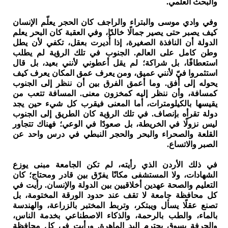
والبحث العلمي.
وفي وادي موسى والبتراء والراجف كان الحجر يعلّم الإنسان
كيف يصبر حتى يصير جمالًا خالدًا، وفي العقبة كان البحر يعلم
الدولة أن النافذة الصغيرة، إذا أُديرت بعقل، تكفي لأن يطل
وطن كامل على العالم. الجنوب في تلك الرؤية لم يطلب
استعطافًا، بل شراكة؛ لم يقل أعطوني لأنني بعيد، بل قال
استثمروا فيّ لأنني عميق، ومن يعرف عمق المكان يعرف كيف
يحوله إلى أفق. وما أعمق الفرق بين أن ننظر إلى الجنوب
كمسافة، وأن ننظر إليه كمخزون معنى. المسافة تتعب من
يقيسها بالكيلومترات، أما المعنى فيقرب كل شيء حين يجد
دولة تقرأه بإنصاف. في تلك الرؤية كان الطريق إلى الجنوب
ليس نزولًا في الخريطة، بل صعودًا في الوعي؛ فهناك تتجاور
القلعة والصحراء والبحر والحجر النبطي في درس واحد عن
الصبر والاتساع.
في ذلك الأردن الذي رأيته، لم تكن الجامعة مبنى يوزع
الشهادات، ولا المستشفى مكانًا يفرّق بين قادر ومحتاج؛ كان
التعليم والصحة عهدين أخلاقيين بين الدولة والإنسان. رأيت في
كل محافظة جامعة لا تقف عند حدود الورقة المختومة، بل
تصنع عقلًا يسأل ويبتكر، وتربط المختبر بالزراعة، والهندسة
بالماء، والطب بالرحمة، والذكاء الاصطناعي بخدمة الناس،
والحرفة بسوق يحترم اليد الماهرة. ورأيت في كل محافظة