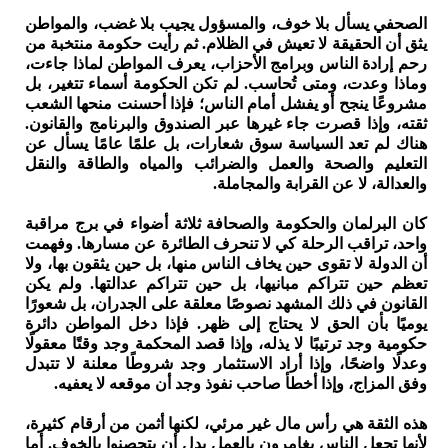
الصحفي يسأل بلا خوف، والمسؤول يجيب بلا غضب، والمواطن
يثق أن الحقيقة لا تعيش في الظلام. ثم رأيت حكومة منتخبة من
رحم إرادة الناس وبرامج الأحزاب، يعرف المواطن لماذا جاءت،
وماذا وعدت، ومتى تُحاسب. لم تكن الحكومة أسماء تتغير، بل
مشروعًا ينجح أو يفشل أمام الناس؛ فإذا أحسنت منحها الشعب
ثقته، وإذا قصرت جاء غيرها عبر الصندوق والبرنامج والقانون.
هناك لم تعد السياسة سوق شعارات، بل علمًا عامًا يسأل عن
التعليم والصحة والعمل والضرائب والمياه والطاقة والنقل
والعدالة، لا عن القرابة والمجاملة.
كان البرلمان والحكومة والصحافة ثلاثة أضواء في برج مراقبة
واحد، تراقب الرحلة كي لا تنحرف الطائرة عن مسارها. وفهمت
أن الدولة لا تقوى حين يخاف الناس منها، بل حين يثقون بها، ولا
تعظم حين تتراكم مبانيها، بل حين تتراكم عدالتها. ولم يكن
القانون في ذلك المشهد نصوصًا معلقة على الجدران، بل شعورًا
يوميًا بأن الحق لا يحتاج إلى ظهر. فإذا دخل المواطن دائرة
حكومية وجد ترتيبًا لا يذله، وإذا قصد المحكمة وجد وقتًا معقولًا
وعدلًا واضحًا، وإذا أراد الاستثمار وجد شروطًا معلنة لا تتبدل
وفق المزاج، وإذا أخطأ صاحب نفوذ وجد أن موقعه لا يعفيه.
هذه الثقة هي رأس مال غير مرئي، لكنها أثمن من أرقام كثيرة،
لأنها تجعل الناس يغامرون بالعمل بدل أن يتحصنوا بالخوف. أما