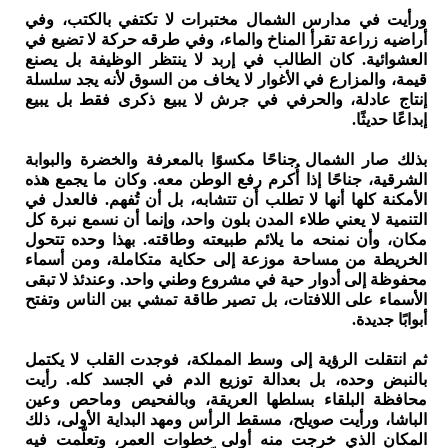
ورأيت في مدارس الشمال مختبرات لا تكتفي بالكتب، وفي
أراضيه زراعة تقرأ المناخ والماء، وفي طرقه حركة لا تضيع في
العشوائية. كان الطالب في إربد لا ينتظر الوظيفة بل يصنع
قيمة، والمزارع في الأغوار لا يخاف من السوق لأنه يجد سلسلة
إنتاج عادلة، والحرفي في جرش لا يبيع ذكرى فقط بل يبيع
إبداعًا حديثًا.
بذلك صار الشمال جناحًا مكسوًا بالمعرفة والخضرة والبوابة
الشرقية، جناحًا إذا أُكرم رفع الوطن معه. وكان ما يجمع هذه
الأمكنة كلها أنها لا تطلب أن تتشابه، بل أن تُفهم. فالعدل في
التنمية لا يعني طلاء المدن بلون واحد، وإنما أن نسمع نبرة كل
مكان، وأن نمنحه ما يلائم طبيعته وطاقته. بهذا وحده تتحول
الخريطة من مساحة موزعة إلى حكاية متكاملة، ومن أسماء
محفوظة إلى أدوار حية في مشروع وطني واحد. وعندئذ لا تبقى
الأسماء على اللافتات، بل تصير طاقة تمشي بين الناس وتفتح
أبوابًا جديدة.
ثم انتقلت الرؤية إلى وسط المملكة، فوجدت القلب لا يكتمل
بالنبض وحده، بل بعدالة توزيع الدم في الجسد كله. رأيت
محافظة البلقاء بسلطها العريقة، وبالفحيص وماحص وعين
الباشا، ورأيت صويلح، مسقط الرأس ومهد البداية الأولى، ذلك
المكان الذي خرجت منه أولى خطوات العمر، وتعلّمت فيه