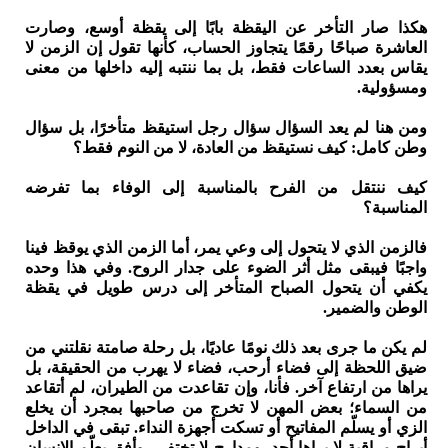
هكذا صار التأخر عن اليقظة بابًا إلى يقظة أوسع، وصارت
العاشرة صباحًا رقمًا يتجاوز الحساب، كأنها تقول إن الزمن لا
يقاس بعدد الساعات فقط، بل بما ننتبه إليه داخلها من معنى
ومسؤولية.
ومن هنا لم يعد السؤال سؤال رجل استيقظ متأخرًا، بل سؤال
وطن كامل: كيف نستيقظ من العادة، لا من النوم فقط؟
كيف ننتقل من الفرح بالمناسبة إلى الوفاء بما تفرضه
المناسبة؟
فالزمن الذي لا يتحول إلى وعي يمر، أما الزمن الذي يوقظ فينا
واجبًا فيبقى مثل أثر الضوء على جدار الروح. وفي هذا وحده
يكفي أن يتحول الصباح المتأخر إلى درس طويل في يقظة
الوطن والضمير.
لم يكن ما جرى بعد ذلك نومًا عاديًا، بل رحلة صامتة نقلتني من
ضيق اللحظة إلى فضاء أرحب، فضاء لا يهرب من الحقيقة، بل
يراها من ارتفاع آخر. فأنا، وإن تقاعدت من الطيران، لم أتقاعد
من السماء؛ بعض المهن لا تخرج من صاحبها بمجرد أن يخلع
الزي أو يسلّم المفاتيح أو تسكت أجهزة النداء. تبقى في الداخل
أبراج مراقبة لا يراها أحد، ومدارج لا تختفي، وأفق يعلّم الإنسان