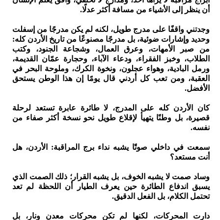
أن ينظر إلى الأشياء من مسافة أكثر عدلًا.
وجدتني واقفًا على مدرج طويل، لكنه لم يكن مدرجًا من إسفلت
وحديد وإشارات ضوئية، بل مدرجًا مصنوعًا من تاريخ الأردن كله:
من صبر الأمهات، وعرق العمال، وشجاعة الجنود، وكتب
الطلاب، وخبز الفقراء، ودعاء الآباء، وحجارة عمّان القديمة،
ورمل البادية، وهواء عجلون، ونخوة الكرك، وملوحة البحر في
العقبة، ومن تعب كل أردني قال يومًا إن هذا الوطن يستحق
الأفضل.
كان الأردن كله على المدرج، لا طائرة عابرة تستعد لرحلة
قصيرة، بل وطنًا يتهيأ لإقلاع طويل نحو نسخة أكثر صفاء من
نفسه.
سمعت في داخلي صوتًا يشبه نداء برج المراقبة: الأردن، هل
أنت مستعد؟
وساد صمت لا يشبه الخوف، بل يشبه القرار؛ ذلك الصمت الذي
يسبق اندفاع الطائرة حين يعرف الطيار أن اللحظة لم تعد
تحتمل الكلام، بل الفعل الدقيق.
دارت المحركات، لكنها لم تكن محركات معدن ونار، بل