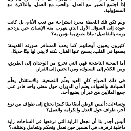
إذا اجتمع الصبر مع العدل، والحب مع العمل، والذاكرة مع
المسؤولية.
ولم تكن تلك اللحظة مجرد استراحة من تعب الأيام، بل كانت
عودة إلى السؤال الأول الذي يتهرب منه الإنسان حين يزدحم
يومه بالتفاصيل: ماذا نصنع بما نؤمن به؟
كثيرون يحبون أوطانهم كما يحب المسافر صورته القديمة؛
يضعها في القلب، يمسح عنها الغبار، لكنه لا يبني لها بيتًا جديدًا.
أما المحبة الناضجة فهي التي تخرج من الوجدان إلى الطريق،
ومن الكلام إلى السلوك، ومن الحنين إلى القرار.
في ذلك الصباح كان العيد يعلّم التضحية، والاستقلال يعلّم
السيادة، والطواف يعلّم أن الدوران حول معنى واحد قادر على
جمع الملايين من غير أن يضيع أحد.
وتساءلت: أليس الوطن أيضًا بيتًا كبيرًا يحتاج إلى طواف من نوع
آخر، طواف حول العدل والكرامة والعمل؟
أليس أجدر بنا أن نجعل الراية التي نرفعها في الساحات راية
داخلية ترفرف في الضمير حين نعمل ونحكم ونتعامل ونختلف؟