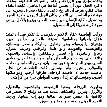
واحدة تجمع بين الزراعة والعلم والسياحة الثقافية، وتحفظ
ذاكرة الجبل دون أن تحبس أبناءها في الماضي. كانت البلقاء
هناك كقلبٍ يعرف أن التاريخ لا يُصان بالبقاء فيه، بل بتحويله إلى
قوة تدفع الحاضر إلى الأمام. وكان الجبل لا يروي حكاية الحجر
وحده، بل حكاية الإنسان حين يصعد بالصبر، ويزرع بالأمل، ويبني
من ذاكرته طريقًا إلى المستقبل.
ورأيت العاصمة عمّان لا تكبر بالفوضى، بل تفكر قبل أن تمتد؛
عمّان بأحيائها ومناطقها: المدينة، والعبدلي، ورأس العين،
وزهران، واليرموك، وبدر، وطارق، وماركا، والنصر، وبسمان،
والقويسمة، والجويدة، وأبو علندا، والرقيم، وخريبة السوق،
وجاوا، واليادودة، وأم قصير، والمقابلين، والبنيات، والجبيهة،
وتلاع العلي، وخلدا، وأم السماق، وأبو نصير، وشفا بدران، ووادي
السير، وبدر الجديدة، وناعور، وحسبان، ومرج الحمام، وسحاب،
والموقر، والجيزة، وأم البساتين. كانت العاصمة في الحلم
عاصمة خدمة لا عاصمة ازدحام؛ طرقها أرحم، ومواصلاتها
أصدق، ومؤسساتها تدرك أن وقت المواطن جزء من كرامته.
وظهرت الزرقاء، ومعها الرصيفة، والهاشمية، والضليل،
والأزرق، وبيرين، والحلابات، مدينة صناعة وإنتاج لا تختصر في
كثافتها، بل تنهض بسواعد عمالها ومهارات شبابها، وتربط
التعليم المهني بالمصنع والمختبر والسوق.