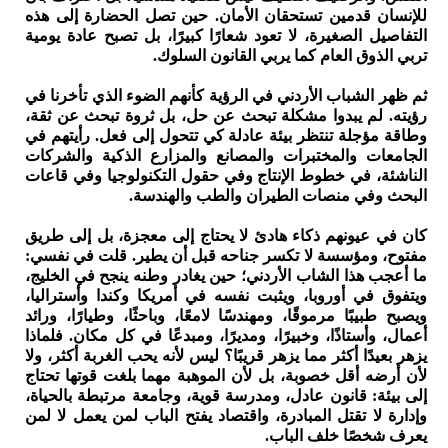
للإنسان قدمين تستحقان الأمان. حين تصل الحضارة إلى هذه
التفاصيل الصغيرة، لا تعود شعارًا كبيرًا، بل تصبح عادة يومية
تربي الذوق العام كما يربي القانون السلوك.
ثم ظهر الشباب الأردني في الرؤية كأنهم الضوء الذي تأخرنا في
رؤيته. لم يبدوا مشكلة تبحث عن حل، بل ثروة تبحث عن ثقة،
وطاقة مؤجلة تنتظر بيئة عادلة كي تتحول إلى فعل. رأيتهم في
الجامعات والمختبرات والمصانع والمزارع الذكية والشركات
الناشئة، في خطوط الإنتاج وفي حقول التكنولوجيا وفي قاعات
البحث وفي منصات الطيران والطب والهندسة.
كان في عيونهم ذكاء هادئ لا يحتاج إلى معجزة، بل إلى طريق
مفتوح، ومؤسسة لا تكسر جناحه قبل أن يطير. قلت في نفسي:
ما أعجب هذا الشاب الأردني؛ حين يغادر وطنه ينجح في الخليج،
ويتفوق في أوروبا، ويثبت نفسه في أمريكا وكندا وأستراليا،
ويصبح طبيبًا مرموقًا، ومهندسًا لامعًا، وباحثًا، وطيارًا، ورائد
أعمال، وأستاذًا، وخبيرًا، ومديرًا، ومبدعًا في كل مكان. فلماذا
يزهر بعيدًا أكثر مما يزهر قريبًا؟ ليس لأنه يحب الغربة أكثر، ولا
لأن أرضه أقل خصوبة، بل لأن الموهبة مهما بلغت قوتها تحتاج
إلى بيئة: قانون عادل، ومدرسة قوية، وجامعة مرتبطة بالحياة،
وإدارة لا تقتل المبادرة، واقتصاد يفتح الباب لمن يعمل لا لمن
يعرف شخصًا خلف الباب.