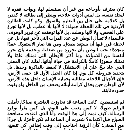
كان يعترف بأوجاعه من غير أن يستسلم لها، ويواجه فقره لا
ليجلد نفسه، بل ليبني أدوات علاجه، وينظر إلى بطالته لا كقدر،
بل كعلامة على خلل بين التعليم والسوق. وكم كانت الطائرة
الأردنية في تلك اللحظة جميلة؛ لا لأنها بلا عطب، بل لأنها تجرؤ
على الفحص، ولا لأنها وصلت، بل لأنها توقفت عن تبرير الوقوف.
فالسماء لا تسأل الوطن عن عدد المرات التي تأخر فيها، بل عن
لحظة قرر فيها أن يستعد بصدق. ومن هنا صار الاستقلال عقدًا
متجددًا: نحب الوطن بأن نحرره من ضعفنا، ونخدمه بأن نحرر
أنفسنا من اللامبالاة. وما أكثر الأوطان التي تمتلك علمًا ولا
تمتلك شعورًا كاملًا بالكرامة في حياة أبنائها. لذلك كان المعنى
الذي عاد يلحّ عليّ أن الاستقلال لا يُحفظ بالذاكرة وحدها، بل
بتجديد شروطه كل يوم. إذا كان الجيل الأول قد حمى الأرض،
فإن الأجيال اللاحقة مطالبة بحماية الإنسان داخل هذه الأرض،
لأن الوطن حين يخذل كرامة أبنائه يضعف من الداخل ولو بقيت
حدوده ثابتة.
ثم استيقظت. كانت الساعة قد تجاوزت العاشرة صباحًا. تأملت
الرقم طويلًا، لا كمن يعتب على النوم، بل كمن يقرأ توقيع
الرسالة. كيف نمت إلى هذا الوقت وأنا الذي اعتدت مصافحة
الصباح قبل اكتماله؟ شعرت أن الساعة لم تكن تأخرًا، بل جزءًا
من المعنى؛ كأن الرؤية احتاجت إلى وقت إضافي كي تنضج،