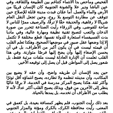
الفحيص وماحص بدا الانتماء كتناغم بين الطبيعة والثقافة، وفي
عين الباشا ودير علا والشونة الجنوبية كان الإنسان قريبًا من
الأرض والماء والعمل. أما عمّان فبدت مدينة قابلة للإصلاح حين
تتوقف عن مطاردة التوسع بلا روح، وحين تجعل النقل العام
شريانًا لا رفاهية، والحديقة حقًا لا ترفًا، والرصيف ممرًا للناس لا
ساحة للفوضى. وفي الزرقاء رأيت الصناعة تتحرر من صورة
الدخان والتعب لتصبح تقنية نظيفة ومهارة عالية، وفي مادبا
بدت الفسيفساء استعارة للدولة نفسها: قطع مختلفة لا تكتمل
إلا إذا وضعها عقل صبور في موضعها الصحيح. وهكذا تعلم القلب
أن قيمته ليست في أن يكون أكبر من الأطراف، بل في أن
يحسن الإصغاء إليها وأن يضخ إليها فرصًا متوازنة. وفي هذا
القلب تعلمت أن الإدارة العادلة ليست ملفات مرتبة فقط، بل
شعور يصل إلى المواطن قبل أن يصل إلى توقيعه الأخير.
حين يجد الإنسان أن طريقه واضح، وأن حقه لا يضيع بين
المكاتب، وأن مدينته تنظمه ولا تطارده، يصبح انتماؤه أقل توترًا
وأكثر ثقة. هكذا يصبح المركز مدرسة في الخدمة، لا برجًا عاليًا
ينظر إلى الآخرين من فوق. وبذلك يصبح القلب أكثر عدلًا، لأنه لا
يطلب من الأطراف أن تخدمه، بل يمدها بالحياة.
بعد ذلك رأيت الجنوب، فلم يظهر كمسافة بعيدة، بل كعمق في
المعنى. رأيت محافظة الكرك، بالكرك ومؤتة والمزار الجنوبي
والقصر وفقوع وعي وغور الصافي والقطرانة والربة وعدير