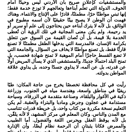
والمستشفيات كإعلان صريح بأن الأردني ليس وحيدًا أمام
الخوف. الدولة التي تعلّم أبناءها وتعالجهم لا توزع خدمة فقط؛
إنها تبني مواطنًا حرًا، مطمئنًا، قادرًا على الإنتاج والانتماء. وهناك
فهمت أن الوطن لا يصبح بيتًا حقيقيًا لأن اسمه مطبوع في
الوثائق، بل لأنه لا يترك أبناءه حين يحتاجون إلى علم أو سرير أو
يد رحيمة. ولم يكن معنى المجانية في تلك الرؤية أن تُعطى
الخدمة بلا قيمة، بل أن تُصان القيمة من السوق حين تتعلق
بكرامة الإنسان. فالمدرسة التي يدخلها الطفل مطمئنًا لا تصنع
قارئًا فقط، بل تصنع مواطنًا لا يخاف من السؤال. والجامعة التي
لا تضع القسط حاجزًا أمام الموهبة لا تمنح شهادة فحسب، بل
تمنح البلد احتمالًا جديدًا. والمستشفى الذي لا يسأل المريض أولًا
عن قدرته، بل عن ألمه، لا يداوي جسدًا وحده، بل يداوي علاقة
المواطن بدولته.
رأيت في كل محافظة تخصصًا يخرج من حاجة المكان: طبًا
ريفيًا في مناطق واسعة، وهندسة مياه في الجنوب، وزراعة
ذكية في الأغوار والبلقاء، وصناعة متقدمة في الزرقاء، وسياحة
مستدامة في عجلون وجرش ومادبا والبتراء والعقبة. لم يكن
التعليم نسخة مكررة من كتاب واحد، بل خريطة قدرات تتناسب
مع المدن والناس. وكان المعلم في مركز المشهد، لا لأنه يلقّن،
بل لأنه يوقظ العقل ويحرس اللغة والفضول. أما الطبيب
والممرض فكانا يثبتان أن الرحمة نظام أيضًا، وأن الإدارة
الصحية الجيدة ليست أجهزة فقط، بل وقت محترم ودواء متاح