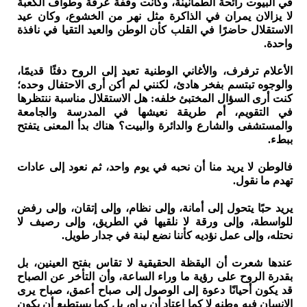
في البيوت رائحة الطمأنينة، وكانت وقفة عرفة وطواف الكعبة
لا يزالان يمران في الذاكرة مثل نهر من الخشوع، وكان عيد
الاستقلال حاضرًا في القلب كأن الوطن والعيد التقيا في نافذة
واحدة.
الأعلام ترفرف، والأغاني الوطنية تعيد إلى الروح دفئًا قديمًا،
والوجوه تبتسم بفخر هادئ، لكنني لم أكن أرى الاحتفال وحده؛
كنت أرى السؤال المختبئ خلفه: هل الاستقلال مناسبة ننتظرها
في التقويم، أم طريقة نعيشها في المدرسة والجامعة
والمستشفى والشارع والدائرة والبيت؟ هناك بدأ المعنى يتفتح
ببطء.
فالوطن لا يريد منا أن نحبه في يوم واحد، ثم نعود إلى عادات
تهدم ما نقول.
يريد حبًا يتحول إلى أمانة، وإلى نظام، وإلى إتقان، وإلى رفض
للواسطة، وإلى ورقة لا نلقيها في الطريق، وإلى رصيف لا
نحتله، وإلى عمل نؤديه كأننا نضع لبنة في جدار طويل.
عندها شعرت أن اليقظة الحقيقية لا تقاس بفتح العينين، بل
بقدرة الروح على رؤية ما وراء الساعة، وأن التأخر عن الصباح
قد يكون أحيانًا دعوة إلى الوصول إلى صباح أعمق، صباح يرى
الإنسان فيه وطنه لا كما اعتاد أن يراه، بل كما يستطيع أن يكون