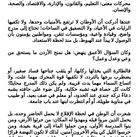
محركات معنى: التعليم، والقانون، والإدارة، والاقتصاد، والصحة،
والإنسان.
عندها أدركت أن الأوطان لا ترتفع بالأمنيات وحدها، ولا تكفيها
الرايات في الأعياد، ولا التصفيق في الساحات؛ تحتاج إلى مدرج
واضح، وقيادة واعية، ومؤسسات تتقن، ومواطنين يؤمنون بأن
الوصول لا يبدأ عند الهبوط، بل منذ لحظة الاستعداد.
وكان السؤال الأعمق ينهض: هل نمنح الأردن ما يستحق من
وعي وعدل وعمل؟
فالطائرة التي يخذلها ركابها، أو يثقب جناحها فساد صغير، أو
يضطرب برجها بالتردد، لا تكفيها قوة المحرك مهما علت، ولا
اتساع السماء مهما بدت قريبة. ولم يكن ذلك المدرج محايدًا؛
كانت كل حصاة فيه تشبه حكاية، وكل ضوء على حافته يشبه
دعاءً تركه جندي عند الحدود، أو معلم في صف بعيد، أو طبيب
في مناوبة طويلة، أو أم انتظرت ابنها عند باب جامعة.
شعرت أن الوطن في لحظة الإقلاع لا يحمل الحاضر وحده، بل
يحمل الذين مروا قبله ومهدوا له المكان: من حرثوا الأرض، ومن
بنوا المدرسة الأولى، ومن حملوا الماء إلى قرية بعيدة، ومن
حرسوا الليل كي ينام الآخرون آمنين. لذلك لا تكون النهضة قرارًا