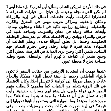
في ذلك الأردن لم يكن الشاب يسأل: أين أهرب؟ بل: ماذا أبني؟
لم تكن الغربة نجاة وحيدة، بل خيارًا من خيارات المعرفة لا
اضطرارًا للكرامة. رأيت حاضنات أعمال في إربد والزرقاء
وعمّان والعقبة، ومراكز تدريب مهني في المفرق والكرك
والطفيلة، ومشاريع زراعية ذكية في البلقاء وعجلون ومادبا،
وأبحاث طاقة ومياه في معان والشوبك، وسياحة تقنية في
جرش والبتراء ووادي رم. الاقتصاد هناك لم يعد ينتظر الوظيفة
الحكومية وحدها، بل يخلق أسواقًا جديدة، ويعلّم الطالب أن
الشهادة بداية قدرة لا نهاية رحلة. وحين يحترم النظام جهد
الشاب، ينتمي أكثر؛ وحين يرى العدالة في الفرصة، يعطي أكثر؛
وحين يشعر أن كفاءته لا تُهزم أمام الواسطة، يصبح وطنه
مساحة نجاح لا محطة عبور.
عندها فهمت أن استعادة الأردنيين من حقائب السفر لا تكون
بالنداء العاطفي وحده، بل ببيئة تجعل البقاء ممكنًا، والنجاح
عادلًا، والعمل طريقًا إلى كرامة لا تتوسل أحدًا. وكان الاقتصاد
في تلك الرؤية يتعلم من الشباب كما يعلّمهم؛ لا يطلب منهم
الصبر على فراغ طويل، بل يفتح لهم مسارات حقيقية. رأيت
الدولة تسأل قبل أن تخطط: ما موهبة هذه المحافظة؟ وما
مورد هذه المدينة؟ وما المهارة التي يستطيع أبناؤها تحويلها إلى
قيمة؟ في إربد ظهرت شركات بحث وبرمجيات وطب، وفي
الزرقاء مصانع أكثر نظافة وذكاء، وفي المفرق خدمات