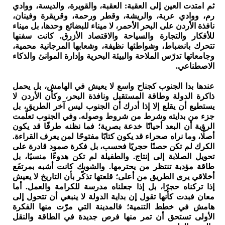
ثم امتدت العين إلى العقبة: العقبة، والقويرة، والديسة، ووادي
رم، ووادي عربة، والريشة، وقطر ورحمة، وقريقرة وفينان،
نافذة الأردن على البحر الأحمر، لا ميناء للبضائع وحدها، بل ميناء
للأفكار والتجارة والسياحة والاقتصاد الأزرق. كانت سفنها
تتحرك بانضباط، وشواطئها نظيفة، وشعابها المرجانية محمية،
وجامعاتها تدرّس الملاحة والبيئة البحرية وإدارة الموانئ والذكاء
الاصطناعي.
عندها بدا الجنوب كجناح واسع لا يعيش في الهامش، بل يحمل
ذاكرة الدولة وطاقة المستقبل ونافذة البحر، وكأن الأردن لا
يستطيع أن يقلع إلا إذا أدرك أن الجنوب ليس آخر الطريق، بل
جزء من بدايته وشرط من شروط وصوله. وفي الجنوب تعلّمت
الرؤية أن البعد أحيانًا خدعة بصرية؛ فما نظنه طرفًا قد يكون
أصلًا، وما نراه صحراء قد يكون كتابًا مفتوحًا لمن يعرف القراءة.
الكرك لم تكن حصنًا حجريًا فحسب، بل فكرة صمود قادرة على
تحويل الصلابة إلى إنتاج. والطفيلة لم تكن هدوءًا منسيًا، بل
طاقة مؤدبة تنتظر من يحترمها. والشوبك كانت أشبه بمرتفَع
أخلاقي يرى الطريق من أعلى؛ قلعتها تذكّر بأن التاريخ لا يعيش
إذا تركناه حجرًا، بل إذا جعلناه مدرسة للكرامة والعمل. أما
معان فبدت كأنها تقول إن بداية الدولة لا ينبغي أن تتحول إلى
هامش في خطط التنمية؛ فالمدينة التي مرّت منها الفكرة
الأولى تستحق أن تمر منها فرص جديدة في الطاقة والنقل