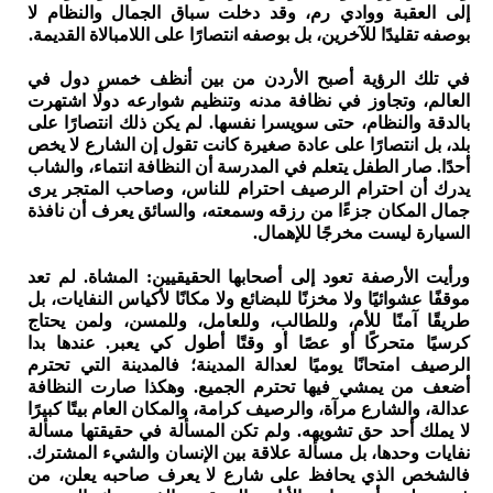
إلى العقبة ووادي رم، وقد دخلت سباق الجمال والنظام لا
بوصفه تقليدًا للآخرين، بل بوصفه انتصارًا على اللامبالاة القديمة.
في تلك الرؤية أصبح الأردن من بين أنظف خمس دول في
العالم، وتجاوز في نظافة مدنه وتنظيم شوارعه دولًا اشتهرت
بالدقة والنظام، حتى سويسرا نفسها. لم يكن ذلك انتصارًا على
بلد، بل انتصارًا على عادة صغيرة كانت تقول إن الشارع لا يخص
أحدًا. صار الطفل يتعلم في المدرسة أن النظافة انتماء، والشاب
يدرك أن احترام الرصيف احترام للناس، وصاحب المتجر يرى
جمال المكان جزءًا من رزقه وسمعته، والسائق يعرف أن نافذة
السيارة ليست مخرجًا للإهمال.
ورأيت الأرصفة تعود إلى أصحابها الحقيقيين: المشاة. لم تعد
موقفًا عشوائيًا ولا مخزنًا للبضائع ولا مكانًا لأكياس النفايات، بل
طريقًا آمنًا للأم، وللطالب، وللعامل، وللمسن، ولمن يحتاج
كرسيًا متحركًا أو عصًا أو وقتًا أطول كي يعبر. عندها بدا
الرصيف امتحانًا يوميًا لعدالة المدينة؛ فالمدينة التي تحترم
أضعف من يمشي فيها تحترم الجميع. وهكذا صارت النظافة
عدالة، والشارع مرآة، والرصيف كرامة، والمكان العام بيتًا كبيرًا
لا يملك أحد حق تشويهه. ولم تكن المسألة في حقيقتها مسألة
نفايات وحدها، بل مسألة علاقة بين الإنسان والشيء المشترك.
فالشخص الذي يحافظ على شارع لا يعرف صاحبه يعلن، من