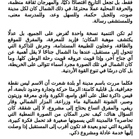
فقط، بل تجعل التاريخ اقتصادًا ذكيًا، والمهرجان ثقافة منظمة،
والحرفة المحلية عملًا محترمًا. في ذلك الشمال كان لكل مدينة
صوت، وللجبل حكمة، وللسهل وعد، وللمدرسة معنى،
وللمستشفى رسالة.
لم تكن التنمية نسخة واحدة تُفرض على الجميع، بل عدلًا
يكتشف موهبة المكان؛ فإربد للمعرفة، والمفرق للموقع
والطاقة، وعجلون للطبيعة المستدامة، وجرش للذاكرة التي
تتحول إلى مستقبل. عندها بدا الشمال جناحًا لا يقل أهمية عن
أي جناح آخر، وإذا قويت عروقه قويت رحلة الوطن كلها. وما
كان الشمال في تلك الصورة مجرد أسماء تتوالى على الخريطة،
بل كان درسًا في تنوع القوة الأردنية.
فكلما مررت باسم مدينة أو بلدة شعرت أن الاسم ليس نقطة
جغرافية، بل قابلية كامنة: الرمثا حركة وتجارة وحدود نابضة، أم
قيس ذاكرة تطل على أفق واسع، الكورة وادي معرفة وزيتون
وصبر، الشونة الشمالية ماء وزراعة، المزار الشمالي وقار
ريفي، والمفرق اتساع يحتاج إلى مشروع، لا إلى شفقة. كان
السؤال هناك: كيف نحرر المكان من الصورة النمطية التي
تحاصره؟ فالمدينة التي يسمونها صغيرة قد تحمل فكرة كبيرة،
والقرية التي تبدو بعيدة قد تكون أقرب إلى المستقبل إذا وصلت
إليها خدمة عادلة ومشروع ذكي.