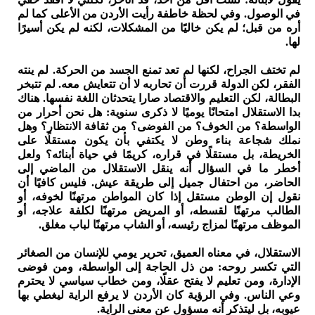
في الوصول. وفي لحظة خاطفة رأيت الأردن من الأعلى كما لم
أره من قبل؛ لم يكن خاليًا من المشكلات، لكنه لم يكن أسيرًا
لها.
لم تختف الجراح، لكنها لم تعد تمنع الجسد من الحركة. لم ينته
الفقر، لكن الدولة قررت أن تحاربه لا أن تتعايش معه. لم تتبخر
البطالة، لكن التعليم والاقتصاد صارا يتحدثان اللغة نفسها. هناك
بدا الاستقلال امتحانًا يوميًا لا ذكرى سنوية: هل نحن أحرار من
الواسطة؟ من الخوف؟ من الفوضى؟ من ثقافة الانتظار؟ وهل
نملك شجاعة بناء وطن لا يكتفي بأن يكون مستقلًا على
الخريطة، بل مستقلًا في قراره، كريمًا في حياة أبنائه؟ ولعل
أخطر ما في السؤال أنه ينقل الاستقلال من الماضي إلى
الحاضر، من احتفال جميل إلى طريقة عيش. فليس كافيًا أن
نقول إن الوطن مستقل إذا كان المواطن مرتهنًا لخوفه، أو
الطالب مرتهنًا لقسطه، أو المريض مرتهنًا لكلفة علاجه، أو
الموظف مرتهنًا لمزاج رئيسه، أو الشاب مرتهنًا لباب مغلق.
الاستقلال، في معناه العميق، تحرير يومي للإنسان من الصغائر
التي تكسر روحه: من ذل الحاجة إلى الواسطة، ومن فوضى
الإدارة، ومن تعليم لا يفتح عقلًا، ومن خطاب سياسي لا يحترم
وعي الناس. وفي الرؤية كان الأردن لا يرفع الراية ليغطي بها
عيوبه، بل ليتذكر أنه مسؤول عن معنى الراية.