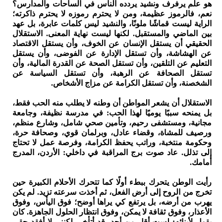
هو علم يرفرف ونشيد يردده الناس في الساحات والمدارس؟
نعم، فالرموز عظيمة، ومن لا يحترم رموزه لا يحترم ذاكرته؛
الراية ليست قماشًا ملونًا، والنشيد ليس كلمات عابرة، بل عهد
بين الماضي والمستقبل. لكنها ليست نهاية المعنى. الاستقلال
الحقيقي أن يستقل الإنسان عن الخوف، وأن يستقل الاقتصاد
عن الهشاشة، وأن تستقل الإدارة عن الفوضى، وأن يستقل
التعليم عن التلقين، وأن تستقل الصحة عن القدرة المالية، وأن
تستقل الصحافة عن الرهبة، وأن تستقل السياسة عن
الشخصنة، وأن تستقل الكرامة عن مزاج الأشخاص.
الاستقلال أن يشعر المواطن أن وطنه لا يطلب منه الحب فقط،
بل يمنحه سببًا يوميًا لهذا الحب: في مدرسة نظيفة، وجامعة
مجانية، ومستشفى رحيم، وتأمين صحي شامل، وشارع منظم،
ورصيف للمشاة، وقضاء عادل، وبرلمان قوي، وصحافة حرة،
وحكومة منتخبة، وراتب يحفظ الكرامة، وفرصة عمل لا تحتاج
إلى تذلل. عاد صوت برج المراقبة في داخلي: الأردن، المدرج
أمامك.
رأيت الوطن يتحرك ببطء أولًا كما تتحرك الأحلام الكبيرة حين
تخرج من الروح إلى أرض الفعل، ثم أخذت سرعته تزيد. لم يكن
يهرب من أرضه، بل يرتفع كي يراها أوضح؛ فوق اليأس، وفوق
الأعذار، وفوق ثقافة لا يمكن، وفوق انتظار الحلول الجاهزة. كان
يقول لأبنائه: لست أقل من أحد، قد أتأخر، لكنني لا أفقد حقي