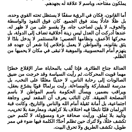
يملكون مفتاحه، وباسم لا علاقة له بجهدهم.
أما القانون، فكان في الرؤية سقفًا لا يستظل تحته القوي وحده،
بل ظلًا عادلًا يمتد فوق الجميع. كان فوق النفوذ والواسطة
والخوف، لا يلين لصاحب جاه، ولا يقسو على من لا ظهر له.
عندها أدركت أن العدل ليس زينة أخلاقية تضاف إلى الدولة، بل
محركها الأعمق، ونظامها العصبي؛ فالمستثمر لا يدخل بلدًا لا
يثق بقانونه، والمواطن لا يعمل بإخلاص إذا شعر أن جهده قد
ينهزم أمام المحسوبية، والموهبة لا تبقى في مكان لا يحميها من
الظلم.
العدالة جناح الطائرة، فإذا ثُقب بالمحاباة صار الإقلاع خطرًا
مهما قويت المحركات. ثم رأيت السياسة وقد خرجت من ضيق
الصالونات إلى رحابة الناس، لا حديثًا مغلقًا على النخب، بل
مدرسة للمشاركة والمساءلة. رأيت برلمانًا قويًا يشرّع بعقل،
ويراقب بضمير، ويسأل الحكومة باسم المواطن لا باسم
المصلحة الضيقة. كان النائب يعرف أن المقعد ليس وجاهة
اجتماعية، بل أمانة ثقيلة أمام الله والناس والتاريخ، وكانت قبة
البرلمان قلبًا نابضًا فيه اختلاف بلا كراهية، ومعارضة بلا تخريب،
وتأييد بلا تملق. ورأيت صحافة حرة ومسؤولة، لا تُكمم حين
تكشف خللًا، ولا تُترك حين تظلم أحدًا؛ الكلمة فيها ضوء في ممر
طويل، تكشف الطريق ولا تحرق البيت.