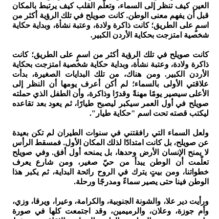
العين كيف تنظر إلى السماء، وتعلّم القلب كيف يرتبط بالمكان
قبل أن يفهم معنى الوطن. كانت صويلح في تلك الرؤية أكثر من
اسمٍ على الطريق؛ كانت ذاكرة ولادة، وعتبة نشأة، وبداية حكاية
شخصية امتزجت بحكاية الأردن الكبير.
كانت صويلح في تلك الرؤية أكثر من اسمٍ على الطريق؛ كانت
ذاكرة ولادة، وعتبة نشأة، وبداية حكاية شخصية امتزجت بحكاية
الأردن الكبير. ومن هناك، من تلك البدايات الصغيرة، بدأت
علاقتي الأولى بالسماء؛ لم أكن أعرف يومها أن النظر إلى
الأعلى سيصير يومًا مهنةً وقدرًا وذاكرة، وأن الطفل الذي حملته
صويلح في أول العمر سيكبر ليصبح طيارًا، ثم يعود بعد تقاعده
ليكتب قصته تحت اسم "حكاية طيار".
ولعل السماء التي رافقتني في سنوات الطيران لم تكن بعيدة
عن صويلح، بل كانت امتدادًا لذلك المكان الأول. فمسقط الرأس
لا يمنح الإنسان الأرض وحدها، بل يمنحه أول أفق. وفي صويلح
تعلّمت أن الوطن يبدأ من حيّ صغير، ومن شارع يعرف
خطواتنا، ومن بيتٍ يترك في الروح رائحة البداية، ثم يكبر هذا
الوطن فينا حتى يصير سماءً ومدرجًا ورحلة.
ورأيت دير علا، والشونة الجنوبية، والكرامة، وعيرا، ويرقا، وزي،
وأم جوزة، وعلان، والرميمين، وقد اجتمعت كلها في صورة