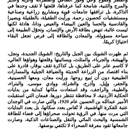
والمرج والثنية، شامخة كما عرفناها، قلعتها لا تقف وحدها في
الذاكرة، بل ترافقها جامعات قوية ومشاريع زراعية وصناعية
ومستشفيات كحصون رحمة. ورأيت الطفيلة، بالطفيلة وبصيرا
والقادسية والحسا والعين البيضاء والعيص ودانا، هادئة لكنها
ليست غائبة، تنهض بطاقة الأرض والإنسان، وتحوّل الطبيعة إلى
سياحة مسؤولة، والمعادن والطاقة إلى فرص تجعل البقاء
اختيارًا كريمًا.
ثم ظهرت الشوبك بين الجبل والتاريخ: الشوبك الجديدة، ونجل،
والهيشة، والجرباء، والمثلث، وبساتينها وقلعتها وهواؤها العالي،
لا كاسم عابر على الطريق، بل كذاكرة تقف بوقار، قادرة على
بناء اقتصاد من الزراعة الحديثة والضيافة الجبلية والمسارات
الطبيعية دون أن تبيع روحها. ورأيت معان، ومعها الحسينية،
والجفر، وإيل، وأذرح، والشراة، ووادي موسى، والبتراء،
والطيبة، والراجف، وقد استعادت مكانها كبداية من بدايات
الحكاية الأردنية، لا محافظة تنتظر دورها. فمعان التي استقبلت
الأمير عبدالله بن الحسين عام 1920، والتي صارت في الوجدان
عتبة للفكرة الهاشمية، لا تُقاس بعدد سكانها، بل بعدد البدايات
التي مرت منها. في الرؤية تحولت صحراؤها إلى فضاء للطاقة
الشمسية والبحث المائي والنقل والصناعات الذكية، وصارت
جامعاتها تقود معرفة الصحراء لا تكتفي بوصفها.