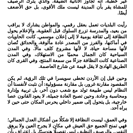
غير خطبة، أنه تجاوز الأنانية الضيقة. والذي يترك الرصيف
للمشاة يقر بأن المدينة ليست ملك الأقوى، بل حق الأضعف
أيضًا.
رأيت البلديات تعمل بعقل رقمي، والمواطن يشارك لا يراقب
من بعيد، والمدرسة تزرع السلوك قبل العقوبة، والإعلام يحول
النظافة إلى ثقافة يومية لا إلى إعلان موسمي. كانت الحاويات
في أماكنها، والفرز من المصدر عادة مألوفة، والحدائق تُصان
لأنها مساحة حياة، لا لأنها مشروع كلف مالًا. وفي المدن
السياحية كان الجمال محميًا من الاستهلاك، وفي المدن
الصناعية كانت النظافة جزءًا من سمعة المنتج، وفي القرى كان
الطريق الهادئ لا يقل قيمة عن شارع العاصمة.
وحين قيل إن الأردن تخطى سويسرا في تلك الرؤية، لم يكن
المقصود مقارنة غرور، بل مقارنة مسؤولية: أن نثبت لأنفسنا أن
النظام ليس طبيعة تولد مع شعب دون آخر، بل تربية وإدارة
ومحاسبة وعادة. وحين تصبح العادة جميلة، لا يعود القانون عصا
خارجية، بل يتحول إلى ضمير داخلي يحرس المكان حتى حين لا
يراه أحد.
وفي العمق، ليست النظافة إلا شكلًا من أشكال العدل الجمالي؛
فهي تمنح الجميع حق العيش في مكان لا يجرح العين ولا يرهق
النفس. والرصيف النظيف ليس تفصيلًا هندسيًا، بل اعتراف بأن