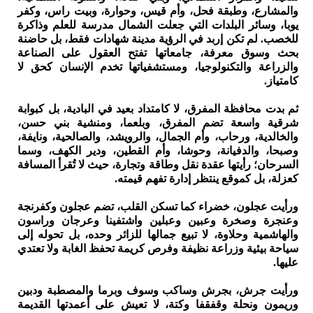
والمشارع، وطبقة فحل، وأم قيس، وحوارة، وبيت راس، وكفر
يوبا، وسائر البلدات التي جعلت الشمال مدرسة للعلم وذاكرة
للخصب. لم تكن إربد في الرؤية مدينة شهادات فقط، بل حاضنة
بحث وسوق معرفة، جامعاتها تفتح العقول على الصناعة
والزراعة والتكنولوجيا، ومستشفياتها تخدم الإنسان كحق لا
كامتياز.
ثم بدت محافظة المفرق، لا كامتداد بعيد في البادية، بل كبوابة
شرقية واسعة تضم المفرق، وبلعما، ومنشية بني حسن،
والخالدية، ورحاب، وأم الجمال، والرويشد، والصالحية، ونايفة،
وصبحا، والدفيانة، وحوشا، وأم القطين، ودير الكهف، وسما
السرحان؛ رأيتها عقدة نقل وطاقة وتجارة، حيث لا تُقرأ المسافة
كعزلة، بل كموقع ينتظر إدارة تفهم قيمته.
ورأيت عجلون، خضراء كما تسكن القلب، تضم عجلون وكفرنجة
وعنجرة وصخرة وعبين وعبلين واشتفينا وعرجان وراسون
والهاشمية وحلاوة، لا تبيع جمالها للزائر وحده، بل تحوله إلى
سياحة بيئية وزراعة نظيفة وفرص كريمة تحفظ الغابة ولا تعتدي
عليها.
ورأيت جرش، بجرش وساكب وسوف وبرما والمصطبة ودبين
وريمون ونحلة وقفقفا وكتة، لا تعيش على أعمدتها القديمة