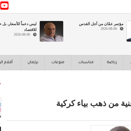
مؤتمر عمّان من أجل القدس
ليس دعماً للأسعار، بل ح
2026-08-06
للاقتصاد
2026-08-06
رياضة
مناسبات
منوعات
برلمان
أقلام ال
ية من ذهب بياء كركية