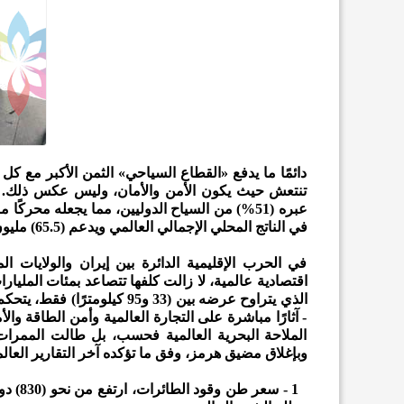
دائمًا ما يدفع «القطاع السياحي» الثمن الأكبر مع كل
تنتعش حيث يكون الأمن والأمان، وليس عكس ذلك. ويُ
في الناتج المحلي الإجمالي العالمي ويدعم (65.5) مليون وظيفة، منها (16.4) مليون وظيفة سياحية مباشرة.
في الحرب الإقليمية الدائرة بين إيران والولايات ا
اقتصادية عالمية، لا زالت كلفها تتصاعد بمئات المليار
الذي يتراوح عرضه بين (33 و95 
- آثارًا مباشرة على التجارة العالمية وأمن الطاقة وال
الملاحة البحرية العالمية فحسب، بل طالت الممرات 
وبإغلاق مضيق هرمز، وفق ما تؤكده آخر التقارير العالمي