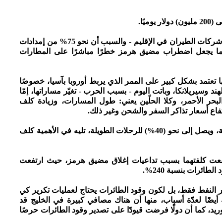
3 - شركات الطيران الأوروبية هي الأكثر تضررًا - بعد شركات الطيران في الإقليم - والسبب أن نحو 75% من إمدادات
 ما يجعل اضطراب مضيق هرمز خطرًا مباشرًا على المطارات
ها تعتمد بشكل كبير على الممر الذي يربط أوروبا بآسيا، خصوصًا
د وسيريلانكا، وباتت اليوم - بسبب الحرب - تغيّر مساراتها، إمّا
والبحر الأحمر، وكلا الحلّين يعني: طول المسارات، وزيادة كلف
رتفاع أسعار تذاكر السفر والشحن وغير ذلك.
5 - يشكّل وقود الطائرات نحو (30%) من كلفة الرحلة، ويصل إلى نحو (40%) للرحلات الطويلة، تليه في الأهمية كلف
 ارتفعت كلفتهما بسبب تداعيات إغلاق مضيق هرمز، حيث ارتفعت
عار النفط فقط، بل لكون وقود الطائرات يحتاج لعمليات تكرير كي
 أيضًا لعدّة أسباب، منها أن هناك مصافي كبيرة في الخليج قد
يد، كما أن دولًا فرضت قيودًا على تصدير وقود الطائرات حرصًا