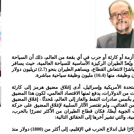
 أزمة أو كارثة أو حرب في أي بقعة من العالم، ذلك أن السياحة
عدّ الطيران الركيزة الأساسية للسياحة العالمية، حيث يسافر
عبره (51%) من السياح الدوليين، مما يجعله محركًا مباشرًا لانتعاش القطاع، ويساهم الطيران بنحو (2.7) تريليون دولار
لمتحدة الأمريكية وإسرائيل، أدى إغلاق مضيق هرمز إلى كارثة
ات من الدولارات، يدفع ثمنها الاقتصاد العالمي، لكون هذا المضيق
كيلومترًا) فقط، يتحكم بخُمس صادرات النفط والغاز إلى العالم، مُحدثًا - إغلاق المضيق
أمن الغذائي.. ولم تقتصر الآثار السلبية لإغلاق المضيق على حركة
الجوية أيضًا، فكان قطاع الطيران من الأكثر تضررًا بالحرب،
ة، والتي تشير آخرها إلى الحقائق التالية:
1 - سعر طن وقود الطائرات، ارتفع من نحو (830) دولارًا قبل اندلاع الحرب في الإقليم، إلى أكثر من (1800) دولار منذ