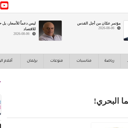
مؤتمر عمّان من أجل القدس
ليس دعماً للأسعار، بل ح
2026-08-06
للاقتصاد
2026-08-06
رياضة
مناسبات
منوعات
برلمان
أقلام ال
ما البحري!