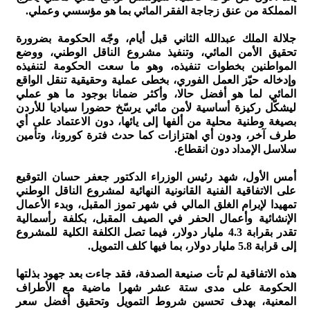
المملكة من عنق زجاجة الفقر المائي بما هو مؤسسي وعملي.
جلالة الملك عبدالله الثاني قبل أيام، وجّه الحكومة بضرورة
تحقيق الأمن المائي، وتنفيذ مشروع الناقل الوطني، ووضع
المواطنين بخطوات تنفيذه، وهو ما سعت الحكومة لتنفيذه
وإدخاله حيّز العمل الفوري، بخطى عملية وحقيقية تنقل الواقع
المائي لما هو أفضل حالا، وأكثر ضمانا بوجود ما هو عملي
ليشكّل ركيزة أساسية لأمن مائي يرسّخ حضورا سياديا للأردن
بصيغة وطنية محلية من ألفها إلى يائها، دون الاعتماد على أي
طرف آخر، ودون أي اهتزازات كما حدث فترة كورونا، وتأمين
سلاسل الإمداد دون انقطاع.
أمس الأول، شهد رئيس الوزراء الدكتور جعفر حسان التوقيع
على الاتفاقية الفنية القانونية النهائية لمشروع الناقل الوطني
تمهيدا لإبرام الغلق المالي في شهر تموز المقبل، وبدء الأعمال
الإنشائية وأعمال الحفر في الصيف المقبل، بكلفة رأسمالية
تقدر بقرابة 4.3 مليار دولار، فيما تصل الكلفة الكلية للمشروع
إلى قرابة 5.8 مليار دولار، بما فيها كلف التمويل.
هذه الاتفاقية لم تأت صنيعة الصدفة، فقد جاءت بعد جهود بذلتها
الحكومة على مدى ستة عشر شهرا ماضية مع الأطراف
المعنية، بهدف تحسين شروط التمويل وتحقيق أفضل سعر