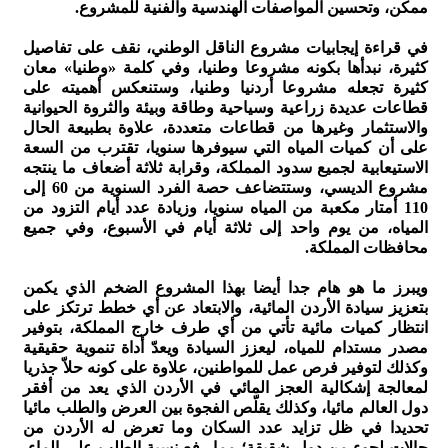
ممكن، وتحسين المواصفات الهندسية والفنية للمشروع.
في قراءة إيجابيات مشروع الناقل الوطني، نقف على تفاصيل
كثيرة، نبدأها بكونه مشروعا وطنيا، وفي كلمة «وطنيا» معان
كثيرة تجعله مشروعا أردنيا وطنيا، وستنعكس أهميته على
قطاعات عديدة زراعية وسياحية وطاقة وبيئة والثروة الحيوانية
والاستثمار وغيرها من قطاعات متعددة، علاوة بطبيعة الحال
على أن كميات المياه التي سيوفرها سنويا، تقترب من السعة
الاستيعابية لجميع سدود المملكة، وقرابة ثلاثة أضعاف ما ينتجه
مشروع الديسي، وستتضاعف حصة الفرد السنوية من 60 إلى
110 أمتار مكعبة من المياه سنويا، وزيادة عدد أيام التزود من
المياه، من يوم واحد إلى ثلاثة أيام في الأسبوع، وفي جميع
محافظات المملكة.
ويبرز ما هو هام جدا أيضا بهذا المشروع الضخم الذي يكمن
بتعزيز سيادة الأردن المائية، والابتعاد عن أي خطط ترتكز على
انتظار كميات مائية تأتي من أي طرف خارج المملكة، بتوفير
مصدر مستدام للمياه، ليعزز السيادة ويعدّ أداة تنموية حقيقية
وكذلك لتوفير فرص عمل للمواطنين، علاوة على كونه حلاّ جذريا
لمعالجة إشكالية العجز المائي في الأردن الذي يعد من أفقر
دول العالم مائيا، وكذلك يقلّص الفجوة بين العرض والطلب مائيا
تحديدا في ظل تزايد عدد السكان وما تعرض له الأردن من
حالات لجوء من دول شقيقة؛ مما رفع نسبة الطلب على الماء،