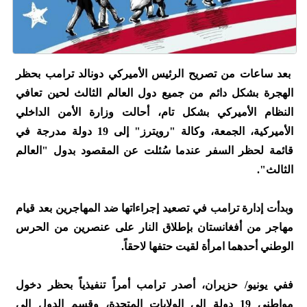
بعد ساعات من تصريح الرئيس الأميركي دونالد ترامب بحظر
الهجرة بشكل دائم من جميع دول العالم الثالث لحين تعافي
النظام الأميركي بشكل تام، أحالت وزارة الأمن الداخلي
الأميركية، الجمعة، وكالة "رويترز" إلى 19 دولة مدرجة في
قائمة لحظر السفر عندما سُئلت عن المقصود بدول "العالم
الثالث".
وبدأت إدارة ترامب في تصعيد إجراءاتها ضد المهاجرين بعد قيام
مهاجر من أفغانستان بإطلاق النار على عنصرين من الحرس
الوطني أحدهما امرأة لقيت حتفها لاحقاً.
ففي يونيو/ حزيران، أصدر ترامب أمراً تنفيذياً بحظر دخول
مواطني 19 دولة إلى الولايات المتحدة، وقسم الدول إلى