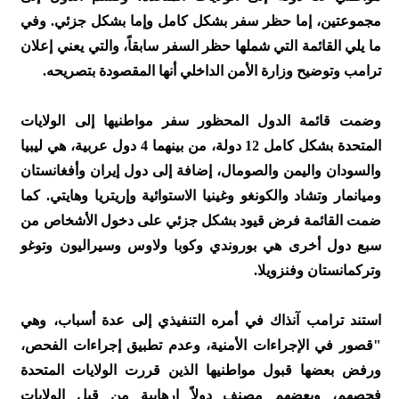
مجموعتين، إما حظر سفر بشكل كامل وإما بشكل جزئي. وفي
ما يلي القائمة التي شملها حظر السفر سابقاً، والتي يعني إعلان
ترامب وتوضيح وزارة الأمن الداخلي أنها المقصودة بتصريحه.
وضمت قائمة الدول المحظور سفر مواطنيها إلى الولايات
المتحدة بشكل كامل 12 دولة، من بينهما 4 دول عربية، هي ليبيا
والسودان واليمن والصومال، إضافة إلى دول إيران وأفغانستان
وميانمار وتشاد والكونغو وغينيا الاستوائية وإريتريا وهايتي. كما
ضمت القائمة فرض قيود بشكل جزئي على دخول الأشخاص من
سبع دول أخرى هي بوروندي وكوبا ولاوس وسيراليون وتوغو
وتركمانستان وفنزويلا.
استند ترامب آنذاك في أمره التنفيذي إلى عدة أسباب، وهي
"قصور في الإجراءات الأمنية، وعدم تطبيق إجراءات الفحص،
ورفض بعضها قبول مواطنيها الذين قررت الولايات المتحدة
فحصهم، وبعضهم مصنف دولاً إرهابية من قبل الولايات