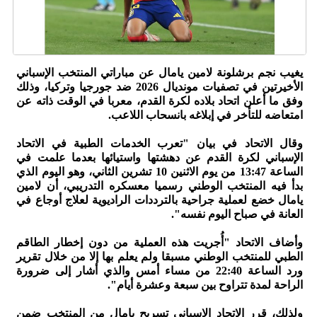
يغيب نجم برشلونة لامين يامال عن مباراتي المنتخب الإسباني
الأخيرتين في تصفيات مونديال 2026 ضد جورجيا وتركيا، وذلك
وفق ما أعلن اتحاد بلاده لكرة القدم، معربا في الوقت ذاته عن
امتعاضه للتأخر في إبلاغه بانسحاب اللاعب.
وقال الاتحاد في بيان "تعرب الخدمات الطبية في الاتحاد
الإسباني لكرة القدم عن دهشتها واستيائها بعدما علمت في
الساعة 13:47 من يوم الاثنين 10 تشرين الثاني، وهو اليوم الذي
بدأ فيه المنتخب الوطني رسميا معسكره التدريبي، أن لامين
يامال خضع لعملية جراحية بالترددات الراديوية لعلاج أوجاع في
العانة في صباح اليوم نفسه".
وأضاف الاتحاد "أُجريت هذه العملية من دون إخطار الطاقم
الطبي للمنتخب الوطني مسبقا ولم يعلم بها إلا من خلال تقرير
ورد الساعة 22:40 من مساء أمس والذي أشار إلى ضرورة
الراحة لمدة تتراوح بين سبعة وعشرة أيام".
ولذلك، قرر الاتحاد الإسباني تسريح يامال من المنتخب ضمن