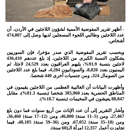
- أظهر تقرير المفوضية الأممية لشؤون اللاجئين في الأردن، أن
عدد اللاجئين وطالبي اللجوء المسجلين لديها وصل إلى 474,807
أشخاص.
وبحسب تقرير المفوضية الذي صدر مؤخرا، فإن السوريين
يشكلون النسبة الكبرى من اللاجئين، إذ بلغ عددهم 436,410
لاجئين بنسبة 91.9%، يليهم العراقيون بعدد 24,529 لاجئا، ثم
اليمنيون بعدد 8,820، والسودانيون 4,284، فيما بلغ عدد اللاجئين
من الصومال 324، ومن جنسيات أخرى 440 شخصا.
وأظهرت البيانات أن الغالبية العظمى من اللاجئين يقيمون في
المناطق الحضرية بعدد 385,960 شخصا (بنسبة 81.3%)، مقابل
88,847 يعيشون في المخيمات (بنسبة 18.7%).
وأشار التقرير إلى أن عدد الإناث من أربع سنوات فما دون بلغ
27,467، ومن (5–11 سنة) 46,800، ومن (12–17 سنة) 36,460،
ومن (18–35 سنة) 67,052، ومن (36–59 سنة) 48,105، فيما
تجاوزت أعمار 12,357 امرأة الـ(60 سنة).