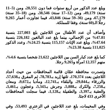
وبلغ عدد الذكور من أربع سنوات فما دون 28,551، ومن (5–11
سنة) 49,179، ومن (12–17 سنة) 38,546، ومن (18–35 سنة)
67,179، ومن (36–59 سنة) 43,846، فيما تجاوزت أعمار 9,265
رجلًا الـ(60 سنة)، وفقا للمملكة.
وأضاف أن عدد الأطفال من اللاجئين بلغ 227,003 بنسبة
47.81% من الإجمالي، بينما بلغ عدد البالغين 226,182 بنسبة
47.64%، وبلغ عدد الإناث 115,157 بنسبة 24.25%، وعدد الذكور
111,025 بنسبة 23.38%.
كما بلغ عدد كبار السن بين اللاجئين 21,622 شخصا بنسبة 4.6%،
منهم 12,357 امرأة و9,265 رجلا.
وتصدرت محافظة عمّان قائمة المحافظات من حيث أعداد
اللاجئين بعدد 170,374، تلتها إربد بـ78,783، ثم المفرق بـ57,638،
والزرقاء بـ29,844، والبلقاء بـ12,741، ومأدبا بـ9,672، ومعان
بـ7,258، والكرك بـ5,888، وجرش بـ5,343، وعجلون بـ3,461،
والعقبة بـ3,397، والطفيلة بـ1,128، فيما سجلت المحافظات
الأخرى 433 لاجئا.
وفي المخيمات، بلغ عدد اللاجئين في الزعتري 53,493، وفي