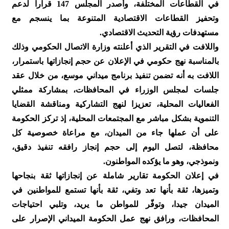
في القطاعات المختلفة، وأصدر المجلس 147 قرارا لدعم
وتحفيز القطاعات الاقتصادية المتنوعة بما ينسجم مع
مستهدفات رؤية التحديث الاقتصادي.
واللافت في التقرير الذي أعلنته وزارة الاتصال الحكومي وذلك
بالمناسبة نهج حكومي في الإعلان عن حجم إنجازاتها باستمرار،
اللافت به أنه تضمن تنفيذ برنامج ميداني موسع، من خلال عقد
جلسات لمجلس الوزراء في المحافظات، بمشاركة ممثلي
الفعاليات المحلية، تعزيزا لنهج التشاركية ومناقشة القضايا
التنموية بشكل مباشر مع المجتمعات المحلية، إذ تركز الحكومة
على أن عملها جاء من الميدان، مع مراعاة خصوصية كل
محافظة، لتصل اليوم إلى حجم إنجاز رافقه تنفيذ دقيق،
ونموذجي، وهو ما يؤكده المواطنون.
في إعلان الحكومة تقارير شاملة عن إنجازاتها ثقة بنجاحها
وتميزها، ثقة بأنها تعد وتفي، ثقة بأنها تستمع للمواطنين في
الميدان جيدا، وتوفّر للمواطن ما يريد، وتلبي احتياجات
المحافظات، ورافق نهج عمل الحكومة الميداني الإصرار على