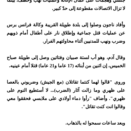
جنسي وهجمات على عمال الإغاثة وعمليات نهب وخطف، بينما
لا تزال الاتصالات مقطوعة إلى حدّ كبير.
وأفاد ناجون وصلوا إلى بلدة طويلة القريبة وكالة فرانس برس
عن عمليات قتل جماعية وإطلاق نار على أطفال أمام ذويهم
وضرب ونهب للمدنيين أثناء محاولتهم الفرار.
وقال آدم، وهو أب لستة صبيان وفتاتين وصل إلى طويلة صباح
الخميس، إن اثنين من أبنائه (17 عاما و21 عاما) قتلا أمام عينيه.
وروى "قالوا لهما كنتما تقاتلان (مع الجيش) وضربوني بالعصا
على ظهري وما زالت آثار (الضرب)... لا أستطيع النوم على
ظهري". وأضاف "رأوا دماء أولادي على ملابسي فحققوا معي
وقالوا انت كنت تقاتل".
وبعد ساعات سمحوا له بالذهاب.