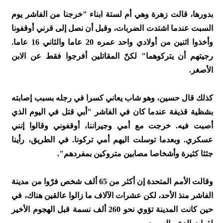
بدورها، قالت زهرة وهي أم لستة ابناء "خرجنا من الفاشر يوم
السبت عندما اشتدت الضربات، وقبل أن نصل إلى قرني أوقفونا
وأخذوا اثنين من أولادي واحد عمره 20 عاما والثاني 16 عاما.
رجيتهم أن يتركوهما" لكنّ المقاتلين أفرجوا فقط عن الابن
الأصغر.
كذلك قال حسين، وهو شاب يعاني كسرا في رجله بسبب إصابته
بشظية قذيفة عندما كان في الفاشر "أبي قتل في اليوم الذي
أصبت فيه. خرجت مع أمي وجيراننا، أوقفوني وقالوا إنني
عسكري. وبعدما توسلت اليهم أمي تركونا. في الطريق، رأينا
جثثا كثيرة وأشخاصا مصابين متروكين بمفردهم".
وقالت الأمم المتحدة إن أكثر من 65 ألف شخص فرّوا من مدينة
الفاشر منذ الأحد، لكن عشرات الآلاف ما زالوا عالقين هناك، في
حين كانت المدينة تؤوي نحو 260 ألف نسمة قبل الهجوم الأخير