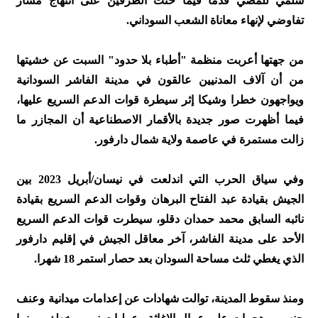
سلمي للمضي قدما فيما حثت الطرفين على انتهاج مسار
تفاوضي لإنهاء معاناة الشعب السوداني.
من جهتها أعربت منظمة "أطباء بلا حدود" السبت عن خشيتها
من أن آلاف المدنيين عالقون في مدينة الفاشر السودانية
ويواجهون خطرا وشيكا إثر سيطرة قوات الدعم السريع عليها،
فيما أظهرت صور جديدة بالأقمار الاصطناعية أن المجازر ما
زالت مستمرة في عاصمة ولاية شمال دارفور.
وفي سياق الحرب التي اندلعت في نيسان/أبريل 2023 بين
الجيش بقيادة عبد الفتاح البرهان وقوات الدعم السريع بقيادة
نائبه السابق محمد حمدان دقلو، سيطرت قوات الدعم السريع
الأحد على مدينة الفاشر، آخر معاقل الجيش في إقليم دارفور
الذي يغطي ثلث مساحة السودان بعد حصار استمر 18 شهرا.
ومنذ سقوط المدينة، توالت شهادات عن إعدامات ميدانية وعنف