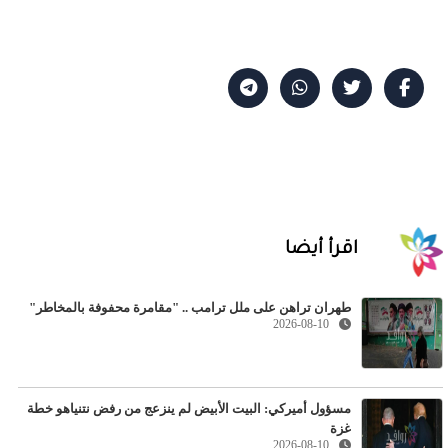
اقرأ أيضا
طهران تراهن على ملل ترامب .. "مقامرة محفوفة بالمخاطر"
2026-08-10
مسؤول أميركي: البيت الأبيض لم ينزعج من رفض نتنياهو خطة
غزة
2026-08-10