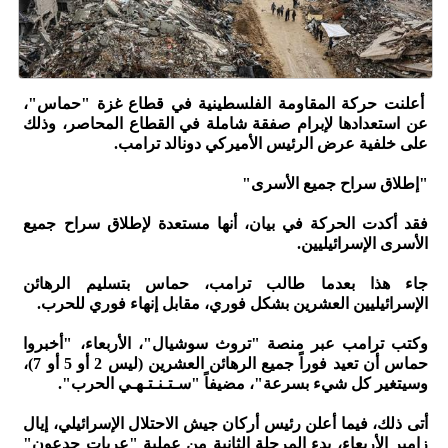
أعلنت حركة المقاومة الفلسطينية في قطاع غزة "حماس"،
عن استعدادها لإبرام صفقة شاملة في القطاع المحاصر، وذلك
على خلفية عرض الرئيس الأميركي دونالد ترامب.
"إطلاق سراح جميع الأسرى"
فقد أكدت الحركة في بيان، أنها مستعدة لإطلاق سراح جميع
الأسرى الإسرائيليين.
جاء هذا بعدما طالب ترامب، حماس بتسليم الرهائن
الإسرائيليين العشرين بشكل فوري، مقابل إنهاء فوري للحرب.
وكتب ترامب عبر منصة "تروث سوشيال"، الأربعاء، "أخبروا
حماس أن تعيد فوراً جميع الرهائن العشرين (ليس 2 أو 5 أو 7)،
وسيتغير كل شيء بسرعة"، مضيفاً "سـتـنـتـهـي الحرب".
أتى ذلك، فيما أعلن رئيس أركان جيش الاحتلال الإسرائيلي، إيال
زامير الأربعاء، بدء المرحلة الثانية من عملية "عربات جدعون"