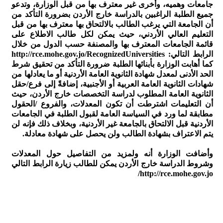
جامعات وهميه، وأخرى غير معترف بها من قبل الوزارة، وتدعو
جميع الطلبة الراغبين بالدراسة خارج الأردن بضرورة التأكد من
أن الجامعة التي يرغب الطالب بالالتحاق بها معترف بها من قبل
التعليم العالي الأردني، حيث يمكن لكل طالب الاطلاع على
قائمة الجامعات المعترف بها والمصنفة حسب الدول من خلال
الرابط التالي: http://rce.mohe.gov.jo/RecognizedUniversities
كما أهابت الوزارة بأبنائها الطلبة ضرورة التأكد من تحقيق شرط
الحد الأدنى لمعدل شهادة الثانوية العامة الأردنية أو ما يعادلها من
شهادات الثانوية العامة العربية أو الأجنبية، إضافةً إلى فرع/حقل
الثانوية العامة المطلوب لدراسة التخصصات خارج الأردن، حيث
أن التعليمات اشترطت أن تكون المعدلات، والفروع /الحقول
مطابقة لما ورد في السياسة العامة لقبول الطلبة في الجامعات
الأردنية قبل الالتحاق بالجامعة غير الأردنية، وبخلاف ذلك فإنه لن
يتم الاعتراف بشهادة الطالب ولن يحصل على شهادة معادلة.
وأضافت الوزارة أنه ولمزيد من التفاصيل حول المعدلات
وشروط الدراسة خارج الأردن يمكن للطالب زيارة الرابط التالي
http://rce.mohe.gov.jo/