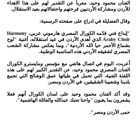
الفنان محمود وحيد، معرباً عن التقدير لهم على هذا الاهداء
للأردن ومشاركة الأردنيين فرحتهم واحتفالاتهم بعيد الاستقلال.
وقال العضايلة في ادراج على صفحته الرسمية:
"إبداع فني قدٌمه الكورال المصري هارموني عربي، Harmony
Araby Choir الذي أهدى الأردن في عيد استقلاله، أغنية "لوح
بشماغ الأحمر حيا الله الأردنية"، وبما يعكس مشاركة الشعب
المصري لشقيقه الأردني هذه المناسبة الوطنية.
أعربت، اليوم في اتصال هاتفي مع مؤسس ومايسترو الكورال
الفنان المصري محمود وحيد، عن التقدير الكبير لهم على هذه
اللفتة الفنية، التي تحمل في طياتها عمق الوشائج التي تجمع
بلدينا وشعبينا الشقيقين، في الأردن ومصر.
وقد أكد الفنان محمود وحيد على لسان الكورال أنهم فعلا
يشعرون بما يغنون "واحنا نحبك عبدالله والعائلة الهاشمية".
حمى الأردن ومصر".