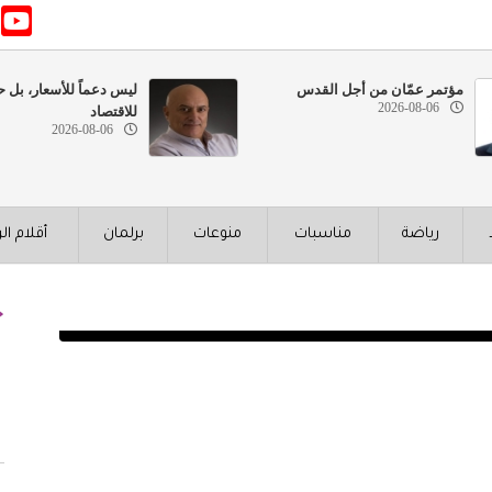
مؤتمر عمّان من أجل القدس
ليس دعماً للأسعار، بل ح
2026-08-06
للاقتصاد
2026-08-06
رياضة
مناسبات
منوعات
برلمان
أقلام ال